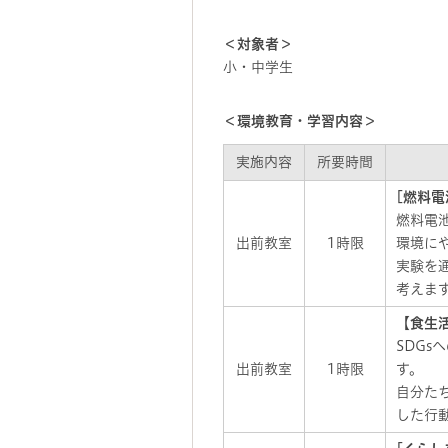
＜対象者＞
小・中学生
＜環境教育・学習内容＞
実施内容
所要時間
[燃料電
燃料電
出前教室
1時限
環境に
実験を
考えま
【食生
SDG
出前教室
1時限
す。
自分た
した行