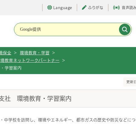
Language
ふりがな
音声読
メインメニューです。
境保全
>
環境教育・学習
>
環境教育ネットワークパートナー
>
育・学習案内
更新日
支社 環境教育・学習案内
・中学校を訪問し、環境やエネルギー、都市ガスの歴史や防災などにつ