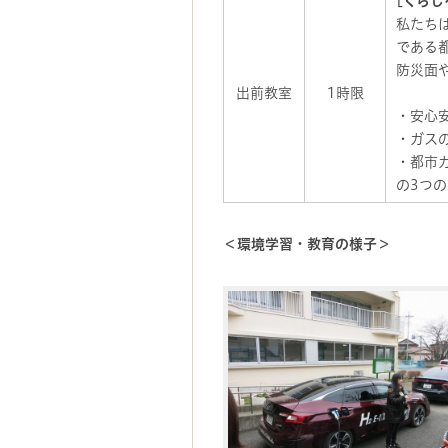
[くらし
私たち
である
防災面
出前教室
1時限
・安心
・ガス
・都市
の3つ
＜環境学習・教育の様子＞