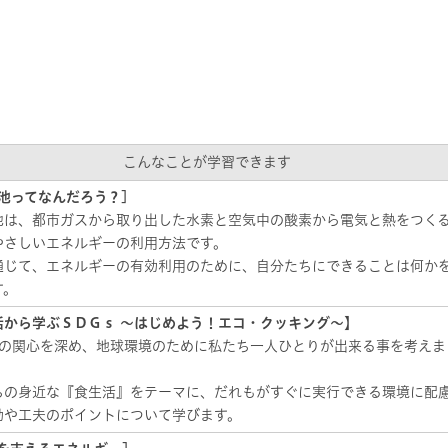
こんなことが学習できます
池ってなんだろう？]
池は、都市ガスから取り出した水素と空気中の酸素から電気と熱をつく
やさしいエネルギーの利用方法です。
通じて、エネルギーの有効利用のために、自分たちにできることは何か
す。
活から学ぶＳＤＧｓ ～はじめよう！エコ・クッキング～】
sへの関心を深め、地球環境のために私たち一人ひとりが出来る事を考えま
ちの身近な『食生活』をテーマに、だれもがすぐに実行できる環境に配
動や工夫のポイントについて学びます。