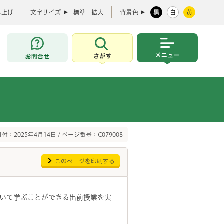
み上げ
文字サイズ
標準
拡大
背景色
黒
白
黄
お問合せ
さがす
メニュー
付：2025年4月14日 / ページ番号：C079008
このページを印刷する
いて学ぶことができる出前授業を実