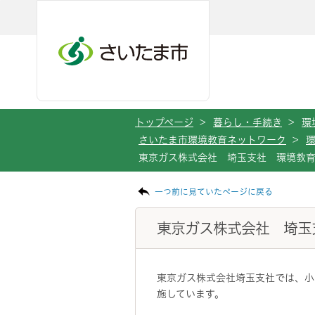
メインメニューへ移動
フッターへ移動します
メインメニューをスキップして本文へ移動
トップページ
>
暮らし・手続き
>
環
さいたま市環境教育ネットワーク
>
東京ガス株式会社 埼玉支社 環境教
ページの本文です。
一つ前に見ていたページに戻る
東京ガス株式会社 埼玉
東京ガス株式会社埼玉支社では、小
施しています。