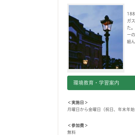
1
ガ
た
ー
組
環境教育・学習案内
＜実施日＞
月曜日から金曜日（祝日、年末年始
＜参加費＞
無料