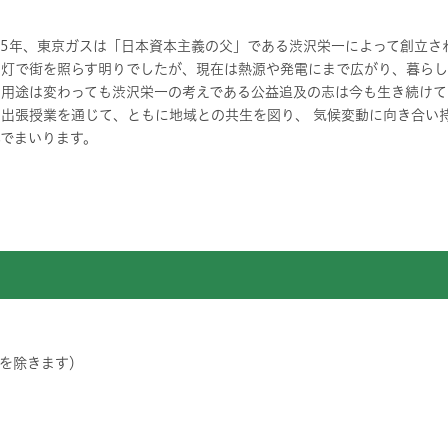
885年、東京ガスは「日本資本主義の父」である渋沢栄一によって創立
ス灯で街を照らす明りでしたが、現在は熱源や発電にまで広がり、暮ら
。用途は変わっても渋沢栄一の考えである公益追及の志は今も生き続けて
の出張授業を通じて、ともに地域との共生を図り、 気候変動に向き合い
んでまいります。
を除きます）