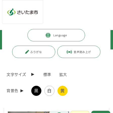
メインメニューへ移動
フッターへ移動します
メインメニューをスキップして本文へ移動
トップページ
>
暮らし・手続き
>
環境保全
>
環境教育・学習
>
Language
さいたま市環境教育ネットワーク
>
環境教育ネットワークパートナー
>
生活協同組合コープみらい埼玉県本部 環境教育・学習案内
ふりがな
音声読み上げ
ページの本文です。
更新日付：2026年6月3日 / ページ番号：C078975
生活協同組合コープみらい埼玉県本部 環境教育・
学習案内
文字サイズ
標準
拡大
生活協同組合コープみらい埼玉県本部では、「リサイクル」や「食品ロ
黒
白
黄
背景色
ス」、「プラスチック問題」について学ぶことができる出前教室を実施
しています。
御希望される場合、まずはお問い合わせください。
お問合せ
メインメニューです。