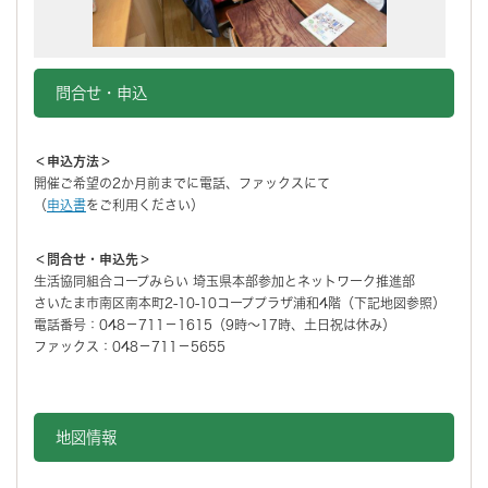
問合せ・申込
＜申込方法＞
開催ご希望の2か月前までに電話、ファックスにて
（
申込書
をご利用ください）
＜問合せ・申込先＞
生活協同組合コープみらい 埼玉県本部参加とネットワーク推進部
さいたま市南区南本町2-10-10コーププラザ浦和4階（下記地図参照）
電話番号：048－711－1615（9時～17時、土日祝は休み）
ファックス：048－711－5655
地図情報をスキップする。
地図情報