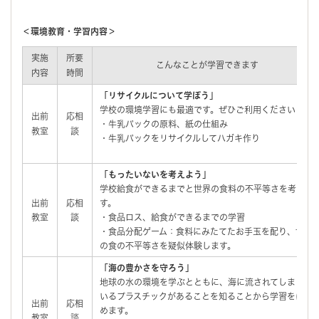
＜環境教育・学習内容＞
実施
所要
こんなことが学習できます
内容
時間
「リサイクルについて学ぼう」
学校の環境学習にも最適です。ぜひご利用ください！
出前
応相
・牛乳パックの原料、紙の仕組み
教室
談
・牛乳パックをリサイクルしてハガキ作り
「もったいないを考えよう」
学校給食ができるまでと世界の食料の不平等さを考えま
出前
応相
す。
教室
談
・食品ロス、給食ができるまでの学習
・食品分配ゲーム：食料にみたてたお手玉を配り、世界
の食の不平等さを疑似体験します。
「海の豊かさを守ろう」
地球の水の環境を学ぶとともに、海に流されてしまって
いるプラスチックがあることを知ることから学習をはじ
出前
応相
めます。
教室
談