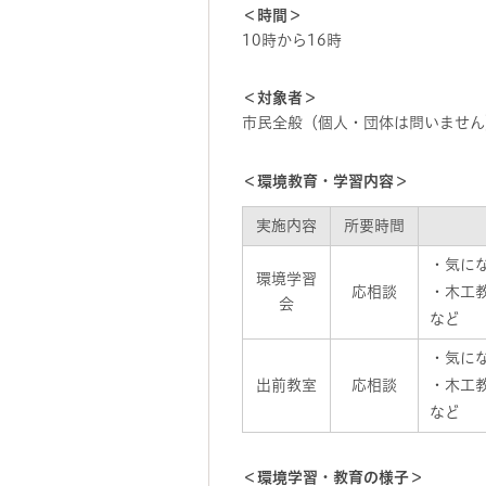
＜時間＞
10時から16時
＜対象者＞
市民全般（個人・団体は問いません
＜環境教育・学習内容＞
実施内容
所要時間
・気に
環境学習
応相談
・木工
会
など
・気に
出前教室
応相談
・木工
など
＜環境学習・教育の様子＞