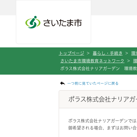
メインメニューへ移動
フッターへ移動します
メインメニューをスキップして本文へ移動
トップページ
>
暮らし・手続き
>
環
さいたま市環境教育ネットワーク
>
ポラス株式会社ナリアガーデン 環境
ページの本文です。
一つ前に見ていたページに戻る
ポラス株式会社ナリアガ
ポラス株式会社ナリアガーデンでは
御希望される場合、まずはお問い合