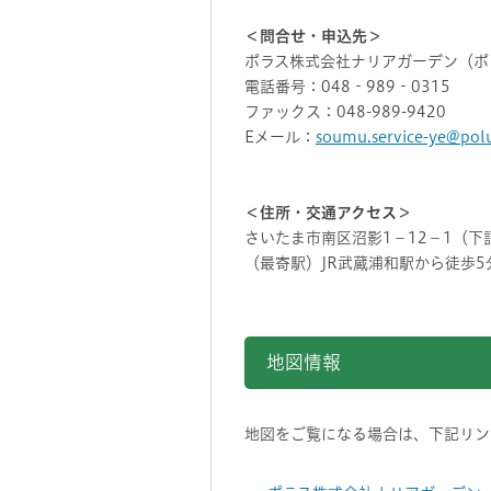
＜問合せ・申込先＞
ポラス株式会社ナリアガーデン（ポ
電話番号：048‐989‐0315
ファックス：048-989-9420
Eメール：
soumu.service-ye@polu
＜住所・交通アクセス＞
さいたま市南区沼影1－12－1（下
（最寄駅）JR武蔵浦和駅から徒歩5
地図情報をスキップする。
地図情報
地図をご覧になる場合は、下記リンク