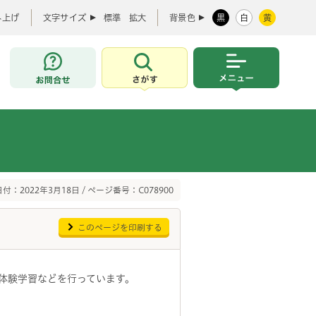
み上げ
文字サイズ
標準
拡大
背景色
黒
白
黄
お問合せ
さがす
メニュー
付：2022年3月18日 / ページ番号：C078900
このページを印刷する
体験学習などを行っています。