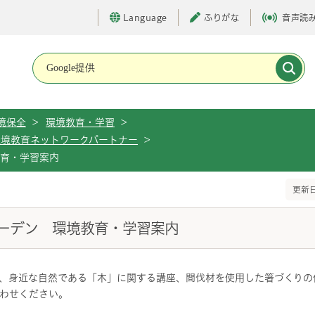
Language
ふりがな
音声読
メインメニューです。
境保全
>
環境教育・学習
>
環境教育ネットワークパートナー
>
教育・学習案内
更新日
ーデン 環境教育・学習案内
、身近な自然である「木」に関する講座、間伐材を使用した箸づくりの
わせください。