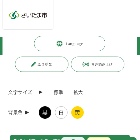
ページの本文です。
メインメニューへ移動
フッターへ移動します
メインメニューをスキップして本文へ移動
トップページ
>
暮らし・手続き
>
上下水道・ごみ
>
下水道
>
Language
重点事業
>
汚水処理の普及
ページ番号：J005025
ふりがな
音声読み上げ
汚水処理の普及
文字サイズ
標準
拡大
下水道普及率
黒
白
黄
背景色
さいたま市の令和7年度末の下水道普及率は、95.4％となりまし
た。
お問合せ
メインメニューです。