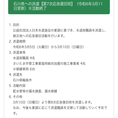
石川県への派遣【第7次応急復旧班】（令和6年3月11
日更新）※活動終了
目的
公益社団法人日本水道協会の要請に基づき、水道局職員を派遣し、
被災地への応急復旧活動を行います。
派遣期間
令和6年3月5日（火曜日）から3月10日（日曜日）
派遣者等
水道局職員 4名
さいたま市管工事業協同組合加盟の施工事業者 4名
※修繕車両 6台
派遣先
石川県輪島市
活動内容
配水管等の漏水調査、漏水修繕
その他
3月10日（日曜日）より第8次応急復旧班を派遣します。
なお、今後も要請に応じて派遣職員を交替して活動していく予定で
す。