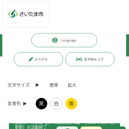
メインメニューへ移動
フッターへ移動します
メインメニューをスキップして本文へ移動
トップページ
>
暮らし・手続き
>
上下水道・ごみ
>
上水道
>
Language
災害への備え
>
災害支援
>
令和6年能登半島地震に伴う被災地への水道局職員の派遣
ふりがな
音声読み上げ
ページの本文です。
更新日付：2025年6月17日 / ページ番号：C112218
令和6年能登半島地震に伴う被災地への水道局職員
の派遣
文字サイズ
標準
拡大
さいたま市では、このたびの令和6年能登半島地震に伴う断水被害を受
黒
白
黄
背景色
けた被災地へ水道局職員を派遣しました。
輪島市への派遣【第4次応急給水班】（令和6年5月1日
更新）※活動終了
お問合せ
メインメニューです。