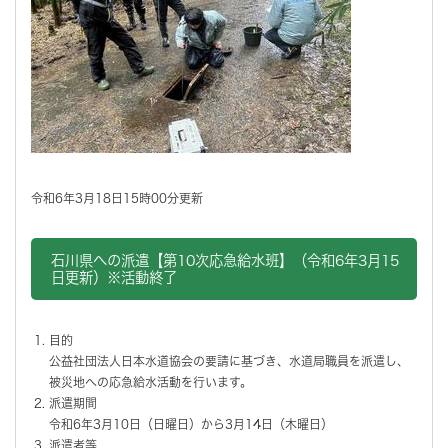
令和6年3月18日15時00分更新
石川県への派遣【第10次応急給水班】（令和6年3月15
日更新）※活動終了
目的
公益社団法人日本水道協会の要請に基づき、水道局職員を派遣し、
被災地への応急給水活動を行います。
派遣期間
令和6年3月10日（日曜日）から3月14日（木曜日）
派遣者等