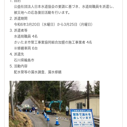
目的
公益社団法人日本水道協会の要請に基づき、水道局職員を派遣し、
被災地への応急復旧活動を行います。
派遣期間
令和6年3月20日（水曜日）から3月25日（月曜日）
派遣者等
水道局職員 4名
さいたま市管工事業協同組合加盟の施工事業者 4名
※修繕車両 6台
派遣先
石川県輪島市
活動内容
配水管等の漏水調査、漏水修繕