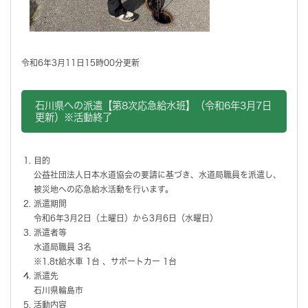
令和6年3月11日15時00分更新
石川県への派遣【第8次応急給水班】（令和6年3月7日
更新）※活動終了
目的
公益社団法人日本水道協会の要請に基づき、水道局職員を派遣し、
被災地への応急給水活動を行います。
派遣期間
令和6年3月2日（土曜日）から3月6日（水曜日）
派遣者等
水道局職員 3名
※1.8t給水車 1台 、サポートカー 1台
派遣先
石川県輪島市
活動内容