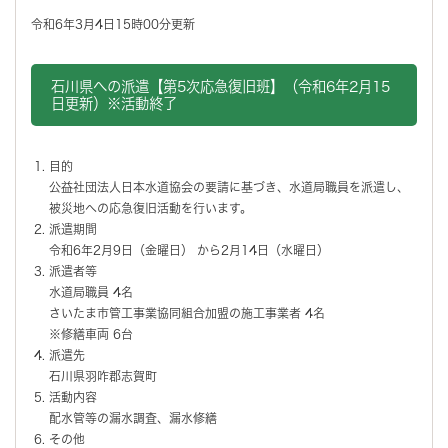
令和6年3月4日15時00分更新
石川県への派遣【第5次応急復旧班】（令和6年2月15
日更新）※活動終了
目的
公益社団法人日本水道協会の要請に基づき、水道局職員を派遣し、
被災地への応急復旧活動を行います。
派遣期間
令和6年2月9日（金曜日） から2月14日（水曜日）
派遣者等
水道局職員 4名
さいたま市管工事業協同組合加盟の施工事業者 4名
※修繕車両 6台
派遣先
石川県羽咋郡志賀町
活動内容
配水管等の漏水調査、漏水修繕
その他