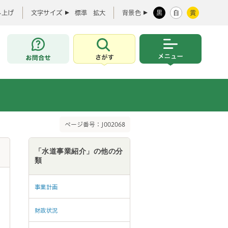
み上げ
文字サイズ
標準
拡大
背景色
黒
白
黄
お問合せ
さがす
メニュー
ページ番号：J002068
「水道事業紹介」の他の分
類
事業計画
財政状況