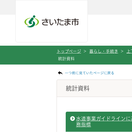
ページの本文です。
メインメニューへ移動
フッターへ移動します
メインメニューをスキップして本文へ移動
トップページ
>
暮らし・手続き
>
上
統計資料
一つ前に見ていたページに戻る
統計資料
水道事業ガイドラインに
務指標