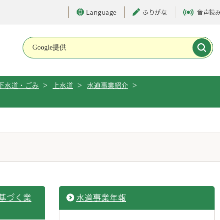
Language
ふりがな
音声読
メインメニューです。
下水道・ごみ
>
上水道
>
水道事業紹介
>
基づく業
水道事業年報