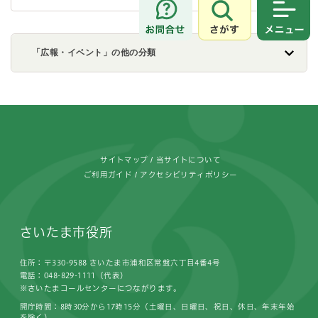
さがす
メニュ
「広報・イベント」の他の分類
フッターです。
サイトマップ
当サイトについて
ご利用ガイド
アクセシビリティポリシー
さいたま市役所
住所：〒330-9588 さいたま市浦和区常盤六丁目4番4号
電話：048-829-1111（代表）
※さいたまコールセンターにつながります。
開庁時間：8時30分から17時15分（土曜日、日曜日、祝日、休日、年末年始
を除く）