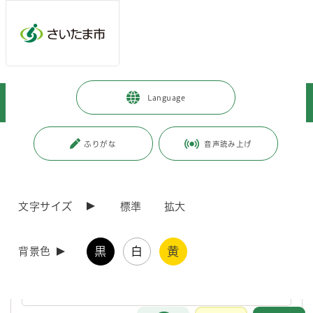
ページの本文です。
メインメニューへ移動
フッターへ移動します
メインメニューをスキップして本文へ移動
トップページ
>
暮らし・手続き
>
上下水道・ごみ
>
上水道
>
Language
広報・イベント
>
広報活動
ページ番号：J002064
ふりがな
音声読み上げ
広報活動
文字サイズ
標準
拡大
水道局の広報パンフレット
黒
白
黄
背景色
水道局公式X（エックス）
お問合せ
メインメニューです。