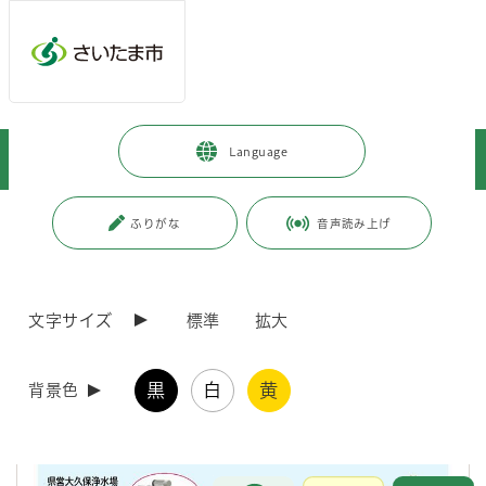
メインメニューへ移動
フッターへ移動します
メインメニューをスキップして本文へ移動
トップページ
>
暮らし・手続き
>
上下水道・ごみ
>
上水道
>
Language
水道局の取り組み
>
環境保全
>
小水力発電
ページの本文です。
更新日付：2026年4月1日 / ページ番号：C016282
ふりがな
音声読み上げ
小水力発電
文字サイズ
標準
拡大
さいたま市水道局では、2050年二酸化炭素排出実質ゼロ(ゼロカーボン
シティ)の実現に向けて、様々な取組を実施しています。その取組の一つ
として、埼玉県の浄水場から送られてくる水の圧力と流量を利用した小
黒
白
黄
水力発電を市内4か所で実施しています。
背景色
お問合せ
メインメニューです。