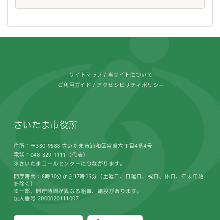
フッターです。
サイトマップ
当サイトについて
ご利用ガイド
アクセシビリティポリシー
さいたま市役所
住所：〒330-9588 さいたま市浦和区常盤六丁目4番4号
電話：048-829-1111（代表）
※さいたまコールセンターにつながります。
開庁時間：8時30分から17時15分（土曜日、日曜日、祝日、休日、年末年始
を除く）
※一部、開庁時間が異なる組織、施設があります。
法人番号 2000020111007