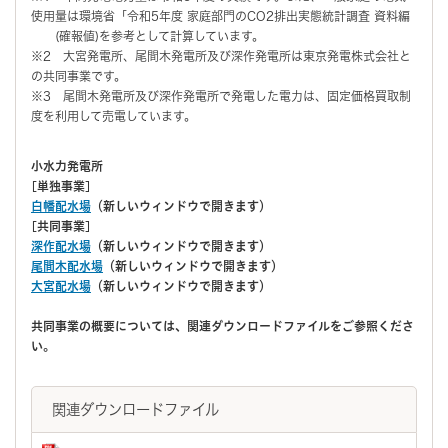
使用量は環境省「令和5年度 家庭部門のCO2排出実態統計調査 資料編
(確報値)を参考として計算しています。
※2 大宮発電所、尾間木発電所及び深作発電所は東京発電株式会社と
の共同事業です。
※3 尾間木発電所及び深作発電所で発電した電力は、固定価格買取制
度を利用して売電しています。
小水力発電所
[単独事業]
白幡配水場
（新しいウィンドウで開きます）
[共同事業]
深作配水場
（新しいウィンドウで開きます）
尾間木配水場
（新しいウィンドウで開きます）
大宮配水場
（新しいウィンドウで開きます）
共同事業の概要については、関連ダウンロードファイルをご参照くださ
い。
関連ダウンロードファイル