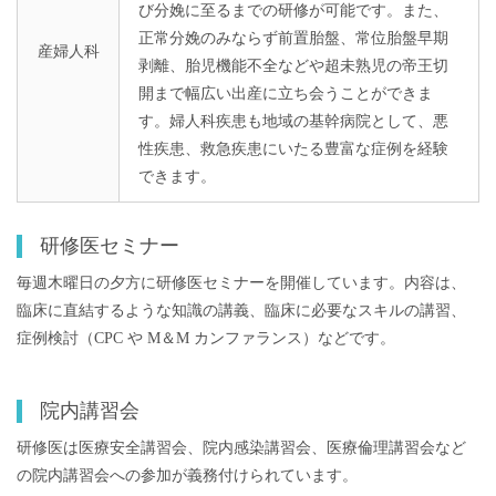
び分娩に至るまでの研修が可能です。また、
正常分娩のみならず前置胎盤、常位胎盤早期
産婦人科
剥離、胎児機能不全などや超未熟児の帝王切
開まで幅広い出産に立ち会うことができま
す。婦人科疾患も地域の基幹病院として、悪
性疾患、救急疾患にいたる豊富な症例を経験
できます。
研修医セミナー
毎週木曜日の夕方に研修医セミナーを開催しています。内容は、
臨床に直結するような知識の講義、臨床に必要なスキルの講習、
症例検討（CPC や M＆M カンファランス）などです。
院内講習会
研修医は医療安全講習会、院内感染講習会、医療倫理講習会など
の院内講習会への参加が義務付けられています。