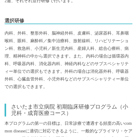
2週、それぞれ並行研修で行います。
選択研修
内科、外科、整形外科、脳神経外科、皮膚科、泌尿器科、耳鼻咽
喉科、眼科、麻酔科／集中治療科、放射線科、リハビリテーショ
ン科、救急科、小児科／新生児内科、産婦人科、総合心療科、病
理、精神科の中から選択できます。また、内科の場合は循環器内
科、呼吸器内科、消化器内科、神経内科などのサブスペシャリテ
ィー単位での選択もできます。外科の場合は消化器外科、呼吸器
外科、心臓血管外科、小児外科などのサブスペシャリティー単位
での選択もできます。
さいたま市立病院 初期臨床研修プログラム（小
児科・成育医療コース）
本プログラムの第一の目標は、日常診療で遭遇する頻度の高いcom
mon diseaseに適切に対応できるように、一般的なプライマリ・ケア