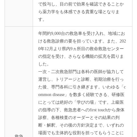
で投与し、目の前で効果を確認できることか
ら薬力学をも体感できる貴重な場となりま
す。
年間約9,000台の救急車を受け入れ、地域にお
ける救急診療の要を担っています。また、202
0年12月より県内9ヵ所目の救命救急センター
の指定を受け、さらなる機能の拡充を図りま
した。
一次・二次救急部門は各科の医師が協力して
運営し、トリアージと診断、初期治療を行っ
た後、専門各科に引き継ぎます。いわゆる「c
ommon disease」を数多く経験できる、研修医
にとっては絶好の「学びの場」です。上級医
の指導の下、救急患者へのfirst touchから身体
診察、各種検査のオーダーとその結果の判
断・解釈、その後の方針決定まで、いずれの
場面でも主体的な役割を担ってもらうことに
救急