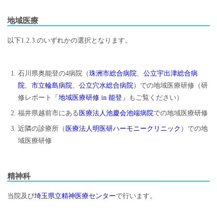
地域医療
以下1.2.3.のいずれかの選択となります。
石川県奥能登の4病院（
珠洲市総合病院
、
公立宇出津総合病
院
、
市立輪島病院
、
公立穴水総合病院
）での地域医療研修（研
修レポート
「地域医療研修 in 能登」
もご覧ください）
福井県越前市にある
医療法人池慶会池端病院
での地域医療研修
近隣の診療所（
医療法人明医研ハーモニークリニック
）での地
域医療研修
精神科
当院及び
埼玉県立精神医療センター
で行います。