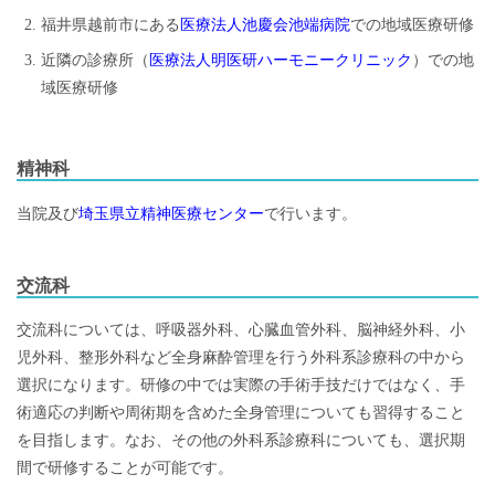
福井県越前市にある
医療法人池慶会池端病院
での地域医療研修
近隣の診療所（
医療法人明医研ハーモニークリニック
）での地
域医療研修
精神科
当院及び
埼玉県立精神医療センター
で行います。
交流科
交流科については、呼吸器外科、心臓血管外科、脳神経外科、小
児外科、整形外科など全身麻酔管理を行う外科系診療科の中から
選択になります。研修の中では実際の手術手技だけではなく、手
術適応の判断や周術期を含めた全身管理についても習得すること
を目指します。なお、その他の外科系診療科についても、選択期
間で研修することが可能です。