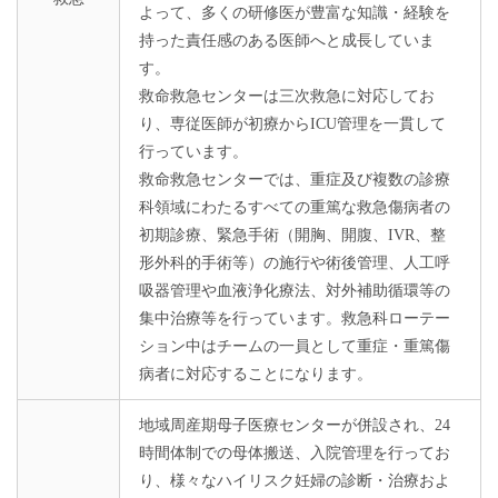
よって、多くの研修医が豊富な知識・経験を
持った責任感のある医師へと成長していま
す。
救命救急センターは三次救急に対応してお
り、専従医師が初療からICU管理を一貫して
行っています。
救命救急センターでは、重症及び複数の診療
科領域にわたるすべての重篤な救急傷病者の
初期診療、緊急手術（開胸、開腹、IVR、整
形外科的手術等）の施行や術後管理、人工呼
吸器管理や血液浄化療法、対外補助循環等の
集中治療等を行っています。救急科ローテー
ション中はチームの一員として重症・重篤傷
病者に対応することになります。
地域周産期母子医療センターが併設され、24
時間体制での母体搬送、入院管理を行ってお
り、様々なハイリスク妊婦の診断・治療およ