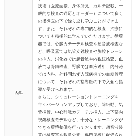
技術（医療面接、身体所見、カルテ記載、一
般的な検査の適応とオーダー）について多く
の指導医の下で繰り返し学ぶことができま
す。また、それぞれの専門的な検査、治療に
ついても積極的に学んでいただけます。循環
器では、心臓カテーテル検査や超音波検査な
ど、呼吸器では気管支鏡検査や胸腔ドレーン
の挿入、消化器では超音波や内視鏡検査、血
液では骨髄検査、腎臓では血液透析、内分泌
では内科、外科問わず入院病棟での血糖管理
について、それぞれの指導医の下で入念な指
導が受けられます。
内科
さらに、シミュレーショントレーニングを
年々バージョンアップしており、除細動、気
管挿管、中心静脈カテーテル挿入、上下部内
視鏡検査モデルなど、十分なトレーニングが
できる環境整備を行っております。超音波装
置は検査室や救急外来、専門病棟に配備され