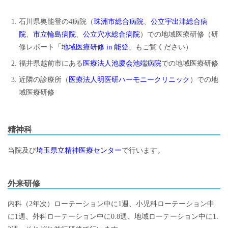
石川県奥能登の4病院（
珠洲市総合病院
、
公立宇出津総合病
院
、
市立輪島病院
、
公立穴水総合病院
）での地域医療研修（研
修レポート
「地域医療研修 in 能登」
もご覧ください）
福井県越前市にある
医療法人池慶会池端病院
での地域医療研修
近隣の診療所（
医療法人明医研ハーモニークリニック
）での地
域医療研修
精神科
当院及び
埼玉県立精神医療センター
で行います。
外来研修
内科（2年次）ローテーション中に1週、小児科ローテーション中
に1週、外科ローテーション中に0.8週、地域ローテーション中に1.