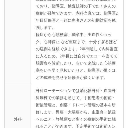
ており、指導医、検査技師の下でたくさんの
症例が経験できます。内科当直では、指導医2
年目研修医と一緒に患者さんの初期対応を勉
強します。
軽症から心筋梗塞、脳卒中、出血性ショッ
ク、心肺停止 など重症まで、十分すぎるほど
の症例を経験できます。2年間通して内科当直
に入るため、2年目には自分でエコーを当てて
胆嚢炎を診断したり、歩いて来院した心筋梗
塞をいち早く見抜いたりと、指導医が驚くほ
どの成長を見せる研修医が多くいます。
外科ローテーションでは消化器外科・血管外
科病棟での業務を通じて、手術患者の術前・
術後管理と、創部・ドレーン管理の基本を研
修します。胃癌・大腸癌から、虫垂炎・鼠径
外科
ヘルニア・静脈瘤など多くの症例の手術に触
れることができます。予定手術では術前カン