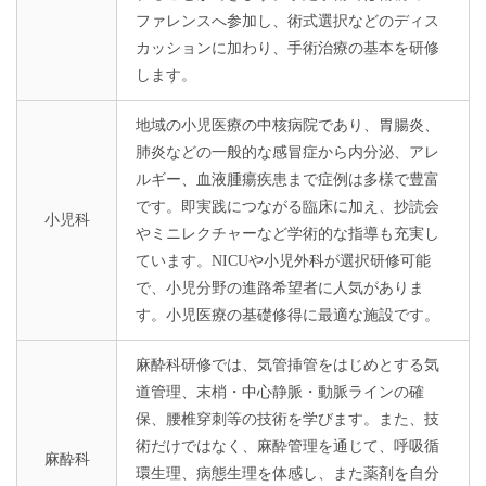
ファレンスへ参加し、術式選択などのディス
カッションに加わり、手術治療の基本を研修
します。
地域の小児医療の中核病院であり、胃腸炎、
肺炎などの一般的な感冒症から内分泌、アレ
ルギー、血液腫瘍疾患まで症例は多様で豊富
です。即実践につながる臨床に加え、抄読会
小児科
やミニレクチャーなど学術的な指導も充実し
ています。NICUや小児外科が選択研修可能
で、小児分野の進路希望者に人気がありま
す。小児医療の基礎修得に最適な施設です。
麻酔科研修では、気管挿管をはじめとする気
道管理、末梢・中心静脈・動脈ラインの確
保、腰椎穿刺等の技術を学びます。また、技
術だけではなく、麻酔管理を通じて、呼吸循
麻酔科
環生理、病態生理を体感し、また薬剤を自分