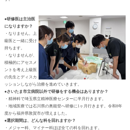
●
研修医は主治医
になりますか？
・なりません。上
級医と一緒に受け
持ちます。
・なりませんが、
積極的にアセスメ
ントを考え上級医
の先生とディスカ
ッションしながら治療を進めていきます。
●
さいたま市立病院以外で研修をする機会はありますか？
・精神科で埼玉県立精神医療センターに半月行きます。
・地域医療では石川県の奥能登へ研修に1ヶ月行きます。令和8年
度から福井県敦賀市が増えました。
●
選択期間は、どんな科を回れますか？
・メジャー科、マイナー科ほぼ全ての科を回れます。