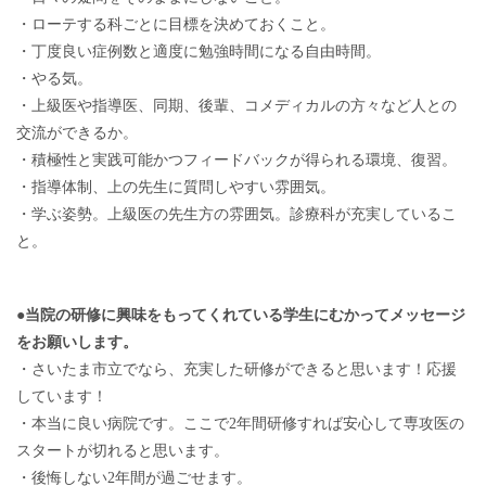
・ローテする科ごとに目標を決めておくこと。
・丁度良い症例数と適度に勉強時間になる自由時間。
・やる気。
・上級医や指導医、同期、後輩、コメディカルの方々など人との
交流ができるか。
・積極性と実践可能かつフィードバックが得られる環境、復習。
・指導体制、上の先生に質問しやすい雰囲気。
・学ぶ姿勢。上級医の先生方の雰囲気。診療科が充実しているこ
と。
●当院の研修に興味をもってくれている学生にむかってメッセージ
をお願いします。
・さいたま市立でなら、充実した研修ができると思います！応援
しています！
・本当に良い病院です。ここで2年間研修すれば安心して専攻医の
スタートが切れると思います。
・後悔しない2年間が過ごせます。