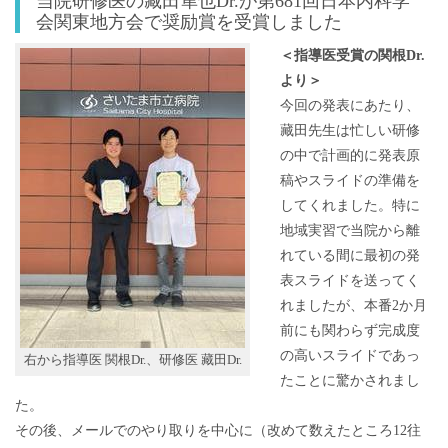
当院研修医の藏田隼也Dr.が第681回日本内科学
会関東地方会で奨励賞を受賞しました
＜指導医受賞の
関根Dr.
より＞
今回の発表にあたり、
藏田先生は忙しい研修
の中で計画的に発表原
稿やスライドの準備を
してくれました。特に
地域実習で当院から離
れている間に最初の発
表スライドを送ってく
れましたが、本番2か月
前にも関わらず完成度
の高いスライドであっ
右から指導医 関根Dr.、研修医 藏田Dr.
たことに驚かされまし
た。
その後、メールでのやり取りを中心に（改めて数えたところ12往