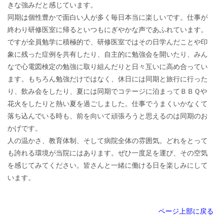
きな強みだと感じています。
同期は個性豊かで面白い人が多く毎日本当に楽しいです。仕事が
終わり研修医室に帰るといつもにぎやかな声であふれています。
ですが全員勉学に積極的で、研修医室ではその日学んだことや印
象に残った症例を共有したり、自主的に勉強会を開いたり、みん
なで心電図検定の勉強に取り組んだりと日々互いに高め合ってい
ます。もちろん勉強だけではなく、休日には同期と旅行に行った
り、飲み会をしたり、夏には同期でコテージに泊まってＢＢＱや
花火をしたりと熱い夏を過ごしました。仕事でうまくいかなくて
落ち込んでいる時も、前を向いて頑張ろうと思えるのは同期のお
かげです。
人の温かさ、教育体制、そして病院全体の雰囲気。どれをとって
も誇れる環境が当院にはあります。ぜひ一度足を運び、その空気
を感じてみてください。皆さんと一緒に働ける日を楽しみにして
います。
ページ上部に戻る