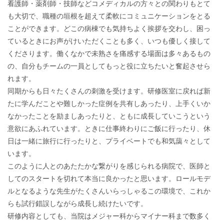
看護師・薬剤師・技師などコメディカルの方々との関わりもとて
も大切で、職種の垣根を超えて柔軟にコミュニケーションをとる
ことができます。どこの病棟でも気持ちよく挨拶を交わし、困っ
ているときにお声がけいただくことも多く、いつも優しく接して
くださります。働くなかで未熟さを痛感する場面は多々あるもの
の、自分もチームの一員としてもっと役に立ちたいと奮起させら
れます。
同期からも日々たくさんの刺激を受けます。研修医室に戻れば新
たに学んだことや難しかった症例を共有しあったり、上手くいか
なかったことを励ましあったりと、ともに成長していこうという
意欲にあふれています。ときに仕事終わりにご飯に行ったり、休
日は一緒に旅行に行ったりと、プライベートでも和気藹々として
います。
このように人とのあたたかな繋がりを感じられる病院で、医師と
してのスタートを切れて本当に良かったと思います。ロールモデ
ルとなるような先生がたくさんいらっしゃるこの環境で、これか
らも試行錯誤しながら成長し続けたいです。
研修内容としても、当院はメジャー科からマイナー科まで数多く