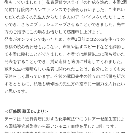
復もしていました！）発表原稿やスライドの作成を進め、本番2週
間前には院内のカンファレンスで予演会も行いました。ご出席い
ただいた多くの先生方からたくさんのアドバイスをいただくこと
ができ、さらにブラッシュアップさせることができました。先生
方のご指導にこの場をお借りして感謝申し上げます。
発表がオンラインであったため、本番2日前にはZoomを使っての
原稿の読み合わせもおこない、声量や話すスピードなどを調節し
て本番に臨むことができました。本番では練習以上に落ち着いた
発表をすることができ、質疑応答も適切に対応してくれました。
藏田先生の素晴らしい発表に関われたことは、自分にとっても大
変誇らしく思っています。今後の藏田先生の益々のご活躍を祈念
するとともに、私達も研修医の先生方の指導に一層力を入れたい
と思います。
＜研修医 藏田Dr.より＞
テーマは「進行胃癌に対する化学療法中にウレアーゼ産生菌によ
る回腸導管感染症から高アンモニア血症を呈した1例」です。