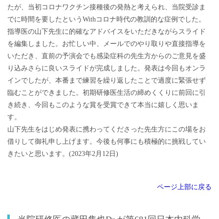
たが、当初コロナワクチン接種後の発熱と考えられ、当院受診ま
でに時間を要したというWithコロナ時代の教訓的な症例でした。
指導医の山下先生に的確なアドバイスをいただきながらスライド
を編集しました。お忙しい中、メールでのやり取りや直接指導を
いただき、直前の予演会でも感染症科の先生方からのご意見を盛
り込みさらに良いスライドが完成しました。発表は今回もオンラ
インでしたが、本番まで練習を繰り返したことで過度に緊張せず
臨むことができました。初期研修医生活の締めくくりに前回に引
き続き、今回もこのような賞を受賞できて本当に嬉しく思いま
す。
山下先生をはじめ発表に携わってくださった先生方にこの場をお
借りして御礼申し上げます。今後も何事にも積極的に挑戦してい
きたいと思います。(2023年2月12日)
ページ上部に戻る