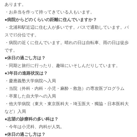
あります。
・お弁当を作って持ってきている人もいます。
●
病院からどのくらいの距離に住んでいますか？
・北浦和駅近辺に住む人が多いです。バスで通勤しています。バ
スで15分位です。
・病院の近くに住んでいます。晴れの日は自転車、雨の日は徒歩
です。
●
休日の過ごし方は？
・同期と旅行に行ったり、趣味にいそしんだりしています。
●
3年目の進路状況は？
・慶應義塾大学病院へ入局
・当院（外科・内科・小児・麻酔・救急）の専攻医プログラム
・卒業した自大学への入局
・他大学病院（東大・東京医科大・埼玉医大・獨協・日本医科大
など）入局
●
志望の診療科の多い科は？
・今年は小児科、内科が人気。
●
休日の過ごし方は？