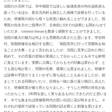
とができました。
当院の小児科では、市中病院では珍しい血液疾患や内分泌疾患も
扱っているほか、新生児内科も独立した病棟で診療を行っている
ため、研修医の頃から様々な疾患に触れることができました。指
導医の先生方のご指導の下、主体的にERでの診察にも関わらせて
いただき、common diseaseも数多く経験することができました。
当院の最大の魅力は何よりも雰囲気の良さだと思います。学生時
代、初期研修先を検討する際に、「病院見学に行って雰囲気を知
ることが大事」とよく言われましたが、当院に見学に訪れた時に
初めて、その言葉の意味が実感として分かったことを今でも鮮明
に覚えています。実際に入職してからもその印象は変わらず、と
ても居心地が良く、同期や先輩、後輩にも恵まれました。研修中
は診療や手技がうまくいかずに落ち込むこともありましたが、励
ましてくれる同期がいたり、症例を一緒に振り返り検討し合えた
りと、研修医室が拠り所となりました。そうした仲間の存在があ
ったからこそ、2年間を楽しく実りあるものにできたのだと思いま
す。今でも集まれば研修医時代の思い出話に花が咲きますし、そ
れぞれの場所で頑張っている同期の話を聞くと刺激を受けます。