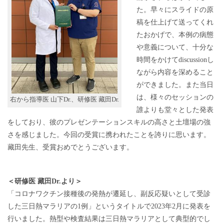
た。早々にスライドの原
稿を仕上げて送ってくれ
たおかげで、本例の病態
や意義について、十分な
時間をかけてdiscussionし
ながら内容を深めること
ができました。また当日
は、様々のセッションの
右から指導医 山下Dr.、研修医 藏田Dr.
誰よりも堂々とした発表
をしており、彼のプレゼンテーションスキルの高さと土壇場の強
さを感じました。今回の受賞に携われたことを誇りに思います。
藏田先生、受賞おめでとうございます。
＜研修医 藏田Dr.より＞
「コロナワクチン接種後の発熱が遷延し、副反応疑いとして受診
した三日熱マラリアの1例」というタイトルで2023年2月に発表を
行いました。熱型や検査結果は三日熱マラリアとして典型的でし