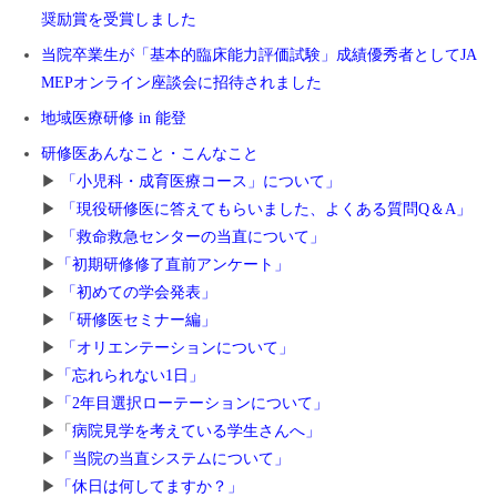
奨励賞を受賞しました
当院卒業生が「基本的臨床能力評価試験」成績優秀者としてJA
MEPオンライン座談会に招待されました
地域医療研修 in 能登
研修医あんなこと・こんなこと
▶
「小児科・成育医療コース」について」
▶
「現役研修医に答えてもらいました、よくある質問Q＆A」
▶
「救命救急センターの当直について」
▶
「初期研修修了直前アンケート」
▶
「
初めての学会発表」
▶
「研修医セミナー編」
▶
「オリエンテーションについて」
▶
「忘れられない1日」
▶
「2年目選択ローテーションについて」
▶
「
病院見学を考えている学生さんへ」
▶
「当院の当直システムについて」
▶
「休日は何してますか？」