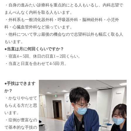
・自身の進みたい診療科を重点的にとる人もいるし、内科志望で
まんべんなく内科を取る人もいます。
・外科系も一般消化器外科・呼吸器外科・脳神経外科・小児外
科・心臓血管外科など揃っています。
・他科について学ぶ最後の機会なので志望科以外も幅広く取る人
もいます。
●
当直は月に何回くらいですか？
・宿直4～5回、休日の日直1～2回くらい。
・当直と日直を合わせて4-5回/月。
●
手技はできます
か？
・かなりやらせて
もらえる方だと思
います。
・症例が豊富なの
で基本的な手技の