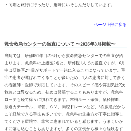
・同期と旅行に行ったり、趣味にいそしんだりしています。
ページ上部に戻る
救命救急センターの当直について 〜2026年3月掲載〜
当院では、研修医1年目の6月から救命救急センターでの当直が始
まります。救急科の上級医2名と、研修医1人での当直ですが、6月
中は研修医2年目がサポートで一緒に入ることになっています。重
症の患者が運ばれてくることが多いため、1人の患者に対して多く
の看護師・医師で対応しています。そのスピード感や雰囲気は2次
救急とは異なるため、初めは緊張することもありますが、救急科
ローテも経て徐々に慣れてきます。末梢ルート確保、鼠径採血、
尿道カテーテル、胃管、ＣＶ、胸腔ドレーンなど、3次救急だから
こそ経験できる手技も多いです。救急科の先生方が丁寧に指導し
てくださる環境で、非常に恵まれていると感じます。うまくいか
ずに落ち込むこともありますが、多くの症例から様々な経験をす