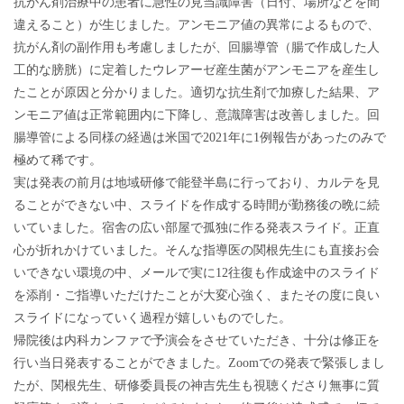
抗がん剤治療中の患者に急性の見当識障害（日付、場所などを間
違えること）が生じました。アンモニア値の異常によるもので、
抗がん剤の副作用も考慮しましたが、回腸導管（腸で作成した人
工的な膀胱）に定着したウレアーゼ産生菌がアンモニアを産生し
たことが原因と分かりました。適切な抗生剤で加療した結果、ア
ンモニア値は正常範囲内に下降し、意識障害は改善しました。回
腸導管による同様の経過は米国で2021年に1例報告があったのみで
極めて稀です。
実は発表の前月は地域研修で能登半島に行っており、カルテを見
ることができない中、スライドを作成する時間が勤務後の晩に続
いていました。宿舎の広い部屋で孤独に作る発表スライド。正直
心が折れかけていました。そんな指導医の関根先生にも直接お会
いできない環境の中、メールで実に12往復も作成途中のスライド
を添削・ご指導いただけたことが大変心強く、またその度に良い
スライドになっていく過程が嬉しいものでした。
帰院後は内科カンファで予演会をさせていただき、十分は修正を
行い当日発表することができました。Zoomでの発表で緊張しまし
たが、関根先生、研修委員長の神吉先生も視聴くださり無事に質