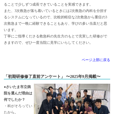
ることで少しずつ成長できていることを実感できます。
また、3次救急が落ち着いているときには2次救急の内科を分担す
るシステムになっているので、比較的軽症な2次救急から重症の3
次救急まで一晩に経験できることもあり、学びの多い当直だと思
います。
丁寧にご指導くださる救急科の先生方のもとで充実した研修がで
きますので、ぜひ一度当院に見学にいらしてください。
ページ上部に戻る
「初期研修修了直前アンケート」 〜2025年9月掲載〜
●さいたま市立病
院を選んだ理由は
何でしたか？
・科がそろってい
たから。