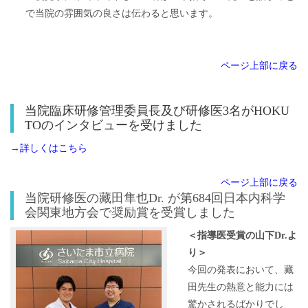
で当院の雰囲気の良さは伝わると思います。
ページ上部に戻る
当院臨床研修管理委員長及び研修医3名がHOKU
TOのインタビューを受けました
→
詳しくはこちら
ページ上部に戻る
当院研修医の藏田隼也Dr. が第684回日本内科学
会関東地方会で奨励賞を受賞しました
＜指導医受賞の山下Dr.よ
り＞
今回の発表において、藏
田先生の熱意と能力には
驚かされるばかりでし