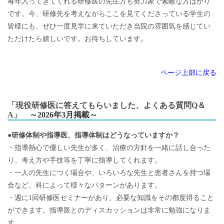
毎年入ってきてくれる研修医の先生方も努力家で素敵な方ばかり
です。今、研修先を考えながらここを見てくださっている学生の
皆様にも、ぜひ一度見学に来ていただき当院の雰囲気を感じてい
ただけたら嬉しいです。お待ちしています。
ページ上部に戻る
「現役研修医に答えてもらいました、よくある質問Q＆
A」
～2026年3月掲載～
●
研修体制や指導医、指導体制はどうなっていますか？
・指導熱心で優しい先生が多く、治療の方針を一緒に話し合った
り、考え方や手技等を丁寧に指導してくれます。
・一人の先生につく場合や、いろいろな先生と患者さんを持つ場
合など、科によって様々なパターンがあります。
・週に1回研修医セミナーがあり、必要な知識をその都度得ること
ができます。指導医とのディスカッションは非常に勉強になりま
す。