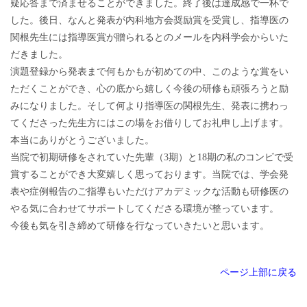
疑応答まで済ませることができました。終了後は達成感で一杯で
した。後日、なんと発表が内科地方会奨励賞を受賞し、指導医の
関根先生には指導医賞が贈られるとのメールを内科学会からいた
だきました。
演題登録から発表まで何もかもが初めての中、このような賞をい
ただくことができ、心の底から嬉しく今後の研修も頑張ろうと励
みになりました。そして何より指導医の関根先生、発表に携わっ
てくださった先生方にはこの場をお借りしてお礼申し上げます。
本当にありがとうございました。
当院で初期研修をされていた先輩（3期）と18期の私のコンビで受
賞することができ大変嬉しく思っております。当院では、学会発
表や症例報告のご指導もいただけアカデミックな活動も研修医の
やる気に合わせてサポートしてくださる環境が整っています。
今後も気を引き締めて研修を行なっていきたいと思います。
ページ上部に戻る