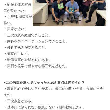
・病院全体の雰囲
気が良かった。
・小児科/周産期が
強い。
・実家が近い。
・三次救急を経験できること。
・内科を多くローテーションできること。
・外科で執刀ができること。
・病院がキレイ。
・研修医室が医局と別にある。
・実習や見学で穏やかな雰囲気を感じた。
●この病院を選んでよかったと思える点は何ですか？
・教育熱心で優しい先生が多い。最高の同期や先輩、後輩に出会
えた。
・三次救急がある。
・基本的に診られない疾患がない（眼科救急以外）。