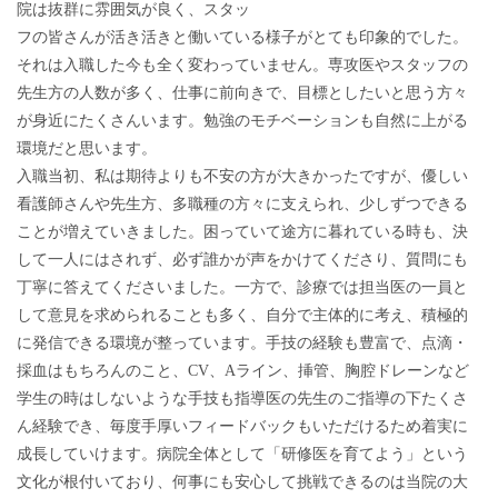
院は抜群に雰囲気が良く、スタッ
フの皆さんが活き活きと働いている様子がとても印象的でした。
それは入職した今も全く変わっていません。専攻医やスタッフの
先生方の人数が多く、仕事に前向きで、目標としたいと思う方々
が身近にたくさんいます。勉強のモチベーションも自然に上がる
環境だと思います。
入職当初、私は期待よりも不安の方が大きかったですが、優しい
看護師さんや先生方、多職種の方々に支えられ、少しずつできる
ことが増えていきました。困っていて途方に暮れている時も、決
して一人にはされず、必ず誰かが声をかけてくださり、質問にも
丁寧に答えてくださいました。一方で、診療では担当医の一員と
して意見を求められることも多く、自分で主体的に考え、積極的
に発信できる環境が整っています。手技の経験も豊富で、点滴・
採血はもちろんのこと、CV、Aライン、挿管、胸腔ドレーンなど
学生の時はしないような手技も指導医の先生のご指導の下たくさ
ん経験でき、毎度手厚いフィードバックもいただけるため着実に
成長していけます。病院全体として「研修医を育てよう」という
文化が根付いており、何事にも安心して挑戦できるのは当院の大