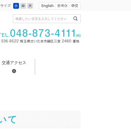
小
中
大
字サイズ
検索したい文言を入力してください
交通アクセス
いて