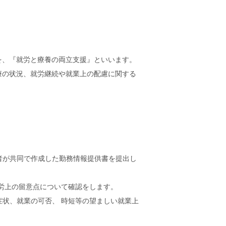
を、『就労と療養の両立支援』といいます。
療の状況、就労継続や就業上の配慮に関する
業者が共同で作成した勤務情報提供書を提出し
就労上の留意点について確認をします。
症状、就業の可否、 時短等の望ましい就業上