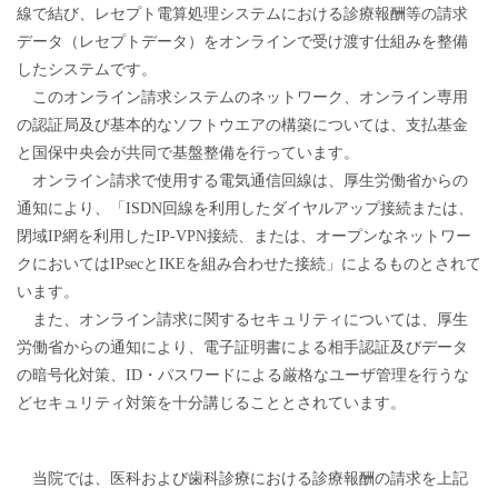
線で結び、レセプト電算処理システムにおける診療報酬等の請求
データ（レセプトデータ）をオンラインで受け渡す仕組みを整備
したシステムです。
このオンライン請求システムのネットワーク、オンライン専用
の認証局及び基本的なソフトウエアの構築については、支払基金
と国保中央会が共同で基盤整備を行っています。
オンライン請求で使用する電気通信回線は、厚生労働省からの
通知により、「ISDN回線を利用したダイヤルアップ接続または、
閉域IP網を利用したIP-VPN接続、または、オープンなネットワー
クにおいてはIPsecとIKEを組み合わせた接続」によるものとされて
います。
また、オンライン請求に関するセキュリティについては、厚生
労働省からの通知により、電子証明書による相手認証及びデータ
の暗号化対策、ID・パスワードによる厳格なユーザ管理を行うな
どセキュリティ対策を十分講じることとされています。
当院では、医科および歯科診療における診療報酬の請求を上記