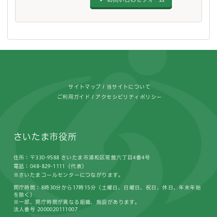
フッターです。
サイトマップ
当サイトについて
ご利用ガイド
アクセシビリティポリシー
さいたま市役所
住所：〒330-9588 さいたま市浦和区常盤六丁目4番4号
電話：048-829-1111（代表）
※さいたまコールセンターにつながります。
開庁時間：8時30分から17時15分（土曜日、日曜日、祝日、休日、年末年始
を除く）
※一部、開庁時間が異なる組織、施設があります。
法人番号 2000020111007