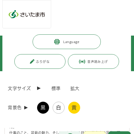
メインメニューへ移動
フッターへ移動します
メインメニューをスキップして本文へ移動
トップページ
>
観光・スポーツ・文化
>
文化・芸術
>
Language
さいたま市の取り組み
>
大宮盆栽村開村100周年
>
大宮盆栽村開村100周年記念
>
メッセージ・インタビュー
>
伝統の世界に飛び込んで－若手盆栽師インタビュー vol.2｜藤樹園 高木 英
ふりがな
音声読み上げ
和さん
ページの本文です。
更新日付：2026年4月1日 / ページ番号：C127952
文字サイズ
標準
拡大
伝統の世界に飛び込んで－若手盆栽師インタビュ
ー vol.2｜藤樹園 高木 英和さん
黒
白
黄
背景色
小さな鉢の中で、時間をかけて育まれる盆栽。
その世界に飛び込み、日々修業を重ねる若手盆栽師にお話を伺いまし
た。
仕事のこと、盆栽の魅力、そしてこれからの目標。等身大の言葉で語っ
お問合せ
メインメニューです。