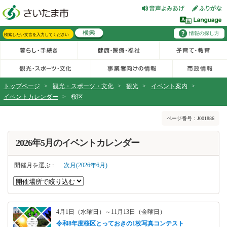
フッターへ移動
ページの先頭です。
ページの先頭に戻る
メインメニューへ移動
情報の探し方
メインメニューです。
サイト内検索。検索したいキーワードを入力し、検索ボタンをクリックもしくはキーボードのエンターキーを押してください。
トップページ
>
観光・スポーツ・文化
>
観光
>
イベント案内
>
イベントカレンダー
>
桜区
ページの本文です。
ページ番号：J001886
2026年5月のイベントカレンダー
開催月を選ぶ :
次月(2026年6月)
4月1日（水曜日）～11月13日（金曜日）
令和8年度桜区とっておきの1枚写真コンテスト