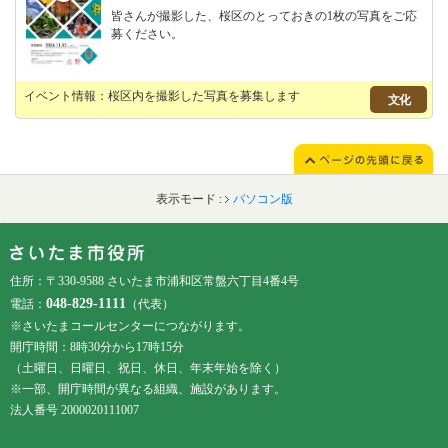
皆さんが撮影した、桜区のとっておきの1枚の写真をご応
募ください。
イベント情報：桜区内を撮影した写真を募集します
文化
表示モード :
パソコン版
フッターです。
フッターメニューです。
住所：〒330-9588 さいたま市浦和区常盤六丁目4番4号
048-829-1111
電話：
（代表）
※さいたまコールセンターにつながります。
開庁時間：8時30分から17時15分
（土曜日、日曜日、祝日、休日、年末年始を除く）
※一部、開庁時間が異なる組織、施設があります。
法人番号 2000020111007