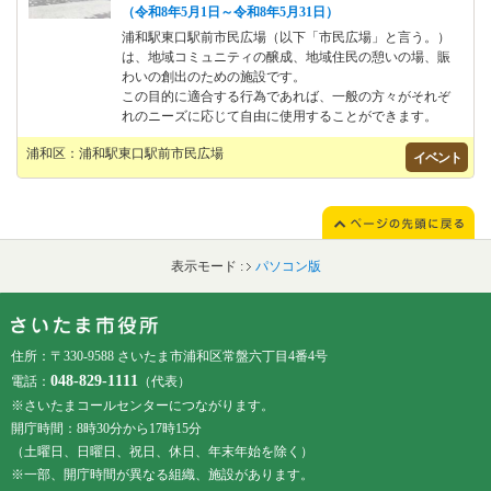
（令和8年5月1日～令和8年5月31日）
浦和駅東口駅前市民広場（以下「市民広場」と言う。）
は、地域コミュニティの醸成、地域住民の憩いの場、賑
わいの創出のための施設です。
この目的に適合する行為であれば、一般の方々がそれぞ
れのニーズに応じて自由に使用することができます。
浦和区：浦和駅東口駅前市民広場
イベント
表示モード :
パソコン版
フッターです。
フッターメニューです。
住所：〒330-9588 さいたま市浦和区常盤六丁目4番4号
048-829-1111
電話：
（代表）
※さいたまコールセンターにつながります。
開庁時間：8時30分から17時15分
（土曜日、日曜日、祝日、休日、年末年始を除く）
※一部、開庁時間が異なる組織、施設があります。