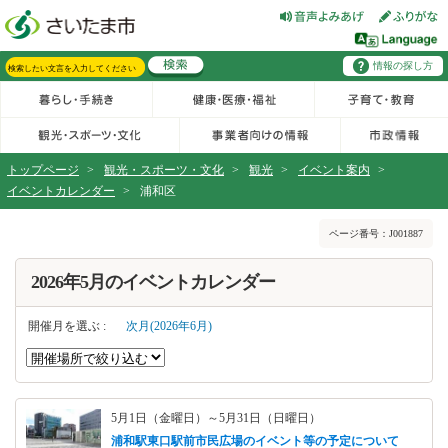
フッターへ移動
ページの先頭です。
ページの先頭に戻る
メインメニューへ移動
情報の探し方
メインメニューです。
サイト内検索。検索したいキーワードを入力し、検索ボタンをクリックもしくはキーボードのエンターキーを押してください。
トップページ
>
観光・スポーツ・文化
>
観光
>
イベント案内
>
イベントカレンダー
>
浦和区
ページの本文です。
ページ番号：J001887
2026年5月のイベントカレンダー
開催月を選ぶ :
次月(2026年6月)
5月1日（金曜日）～5月31日（日曜日）
浦和駅東口駅前市民広場のイベント等の予定について