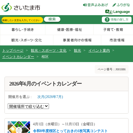
フッターへ移動
ページの先頭です。
ページの先頭に戻る
メインメニューへ移動
情報の探し方
メインメニューです。
サイト内検索。検索したいキーワードを入力し、検索ボタンをクリックもしくはキーボードのエンターキーを押してください。
トップページ
>
観光・スポーツ・文化
>
観光
>
イベント案内
>
イベントカレンダー
>
桜区
ページの本文です。
ページ番号：J001886
2026年6月のイベントカレンダー
開催月を選ぶ :
次月(2026年7月)
4月1日（水曜日）～11月13日（金曜日）
令和8年度桜区とっておきの1枚写真コンテスト