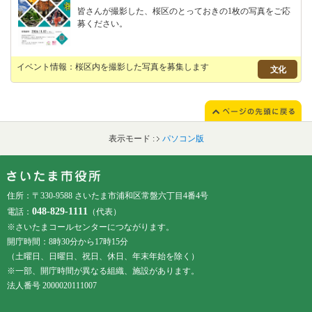
皆さんが撮影した、桜区のとっておきの1枚の写真をご応
募ください。
イベント情報：桜区内を撮影した写真を募集します
文化
表示モード :
パソコン版
フッターです。
フッターメニューです。
住所：〒330-9588 さいたま市浦和区常盤六丁目4番4号
048-829-1111
電話：
（代表）
※さいたまコールセンターにつながります。
開庁時間：8時30分から17時15分
（土曜日、日曜日、祝日、休日、年末年始を除く）
※一部、開庁時間が異なる組織、施設があります。
法人番号 2000020111007