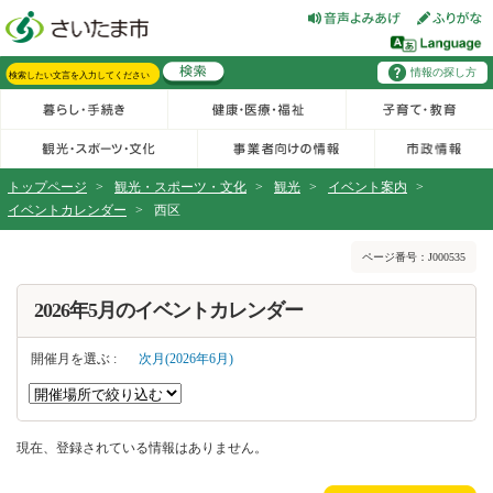
フッターへ移動
ページの先頭です。
ページの先頭に戻る
メインメニューへ移動
情報の探し方
メインメニューです。
サイト内検索。検索したいキーワードを入力し、検索ボタンをクリックもしくはキーボードのエンターキーを押してください。
トップページ
>
観光・スポーツ・文化
>
観光
>
イベント案内
>
イベントカレンダー
>
西区
ページの本文です。
ページ番号：J000535
2026年5月のイベントカレンダー
開催月を選ぶ :
次月(2026年6月)
現在、登録されている情報はありません。