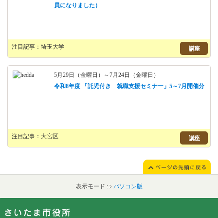
員になりました）
注目記事：埼玉大学
講座
5月29日（金曜日）～7月24日（金曜日）
令和8年度 「託児付き 就職支援セミナー」5～7月開催分
注目記事：大宮区
講座
表示モード :
パソコン版
フッターです。
フッターメニューです。