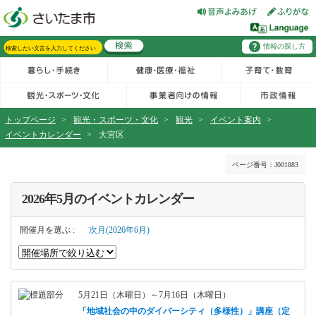
フッターへ移動
ページの先頭です。
ページの先頭に戻る
メインメニューへ移動
情報の探し方
メインメニューです。
サイト内検索。検索したいキーワードを入力し、検索ボタンをクリックもしくはキーボードのエンターキーを押してください。
トップページ
>
観光・スポーツ・文化
>
観光
>
イベント案内
>
イベントカレンダー
>
大宮区
ページの本文です。
ページ番号：J001883
2026年5月のイベントカレンダー
開催月を選ぶ :
次月(2026年6月)
5月21日（木曜日）～7月16日（木曜日）
「地域社会の中のダイバーシティ（多様性）」講座（定