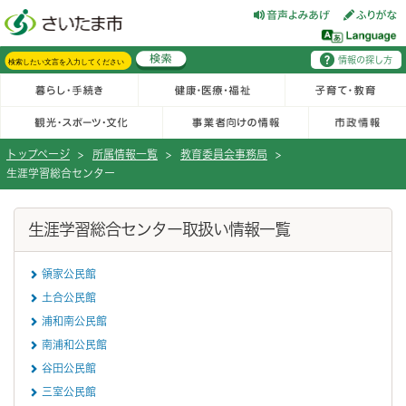
フッターへ移動
ページの先頭です。
ページの先頭に戻る
メインメニューへ移動
情報の探し方
メインメニューです。
サイト内検索。検索したいキーワードを入力し、検索ボタンをクリックもしくはキーボードのエンターキーを押してください。
トップページ
>
所属情報一覧
>
教育委員会事務局
>
生涯学習総合センター
ページの本文です。
生涯学習総合センター取扱い情報一覧
領家公民館
土合公民館
浦和南公民館
南浦和公民館
谷田公民館
三室公民館