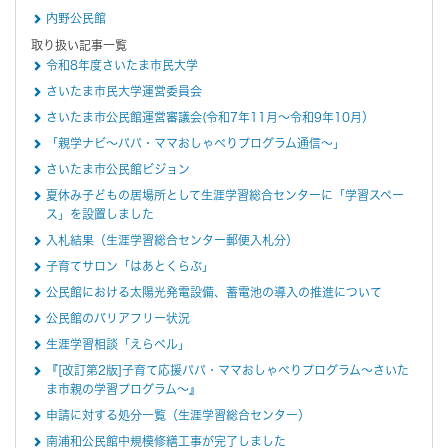
内野公民館
取り扱い記事一覧
令和8年度さいたま市民大学
さいたま市民大学運営委員会
さいたま市公民館運営審議会(令和7年11月～令和9年10月）
「親学ナビ～パパ・ママおしゃべりプログラム通信～」
さいたま市公民館ビジョン
夏休み子どもの居場所として生涯学習総合センターに「学習スペー
ス」を設置しました
入札結果（生涯学習総合センター郵便入札分）
子育てサロン「はあとくらぶ」
公民館における太陽光発電設備、蓄電池の導入の推進について
公民館のバリアフリー状況
生涯学習相談「えらベル」
『[改訂第2版]子育て応援パパ・ママおしゃべりプログラム～さいた
ま市親の学習プログラム～』
申請に対する処分一覧（生涯学習総合センター）
南浦和公民館中規模修繕工事が完了しました