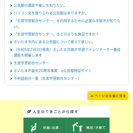
公民館の講座や催しを知りたい。
パソコン室を借りられる公民館はありますか。
「生涯学習総合センター」を利用するために必要な手続きが知りた
い。
「生涯学習総合センター」はどのような施設ですか？
さいたま市内にある公民館について教えて欲しい。
（令和5年7月3日発表）さいたま市親の学習ファシリテーター養成
講座を開催します
生涯学習総合センター
さいたま市誕生20周年事業 e公民館特設サイト
不利益処分一覧（生涯学習総合センター）
このエリアではサイト内を人生のできごとから探しなおせます。また、イベント情報をお伝えしています。