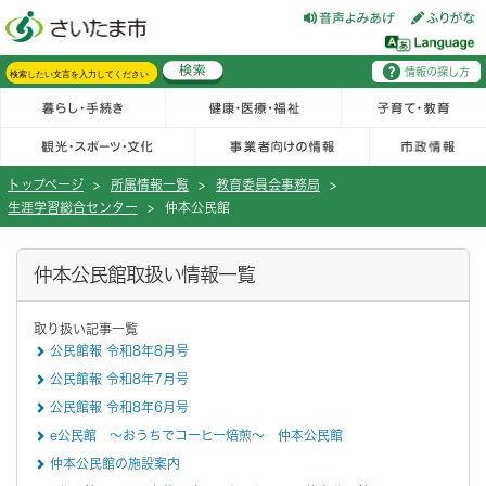
フッターへ移動
ページの先頭です。
ページの先頭に戻る
メインメニューへ移動
情報の探し方
メインメニューです。
サイト内検索。検索したいキーワードを入力し、検索ボタンをクリックもしくはキーボードのエンターキーを押してください。
トップページ
>
所属情報一覧
>
教育委員会事務局
>
生涯学習総合センター
>
仲本公民館
ページの本文です。
仲本公民館取扱い情報一覧
取り扱い記事一覧
公民館報 令和8年8月号
公民館報 令和8年7月号
公民館報 令和8年6月号
e公民館 ～おうちでコーヒー焙煎～ 仲本公民館
仲本公民館の施設案内