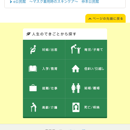
e公民館 ～マスク着用時のスキンケア～ 仲本公民館
このエリアではサイト内を人生のできごとから探しなおせます。また、イベント情報をお伝えしています。