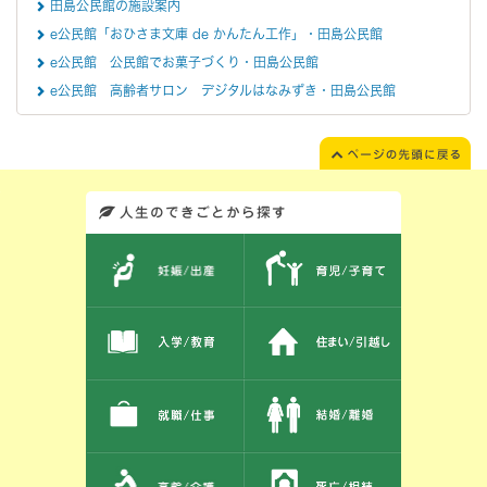
田島公民館の施設案内
e公民館「おひさま文庫 de かんたん工作」・田島公民館
e公民館 公民館でお菓子づくり・田島公民館
e公民館 高齢者サロン デジタルはなみずき・田島公民館
このエリアではサイト内を人生のできごとから探しなおせます。また、イベント情報をお伝えしています。