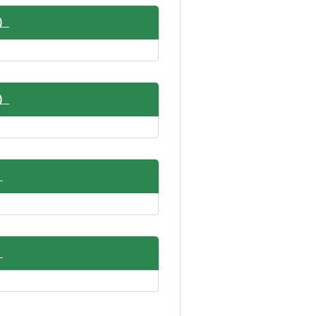
）
）
）
）