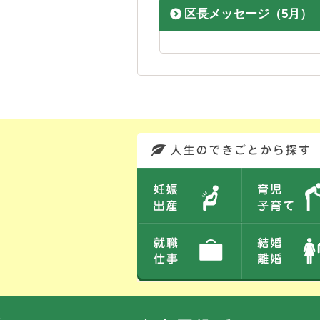
区長メッセージ（5月）
このエリアではサイト内を人生のできごとから探しなおせます。また、イベント情報をお伝えしています。