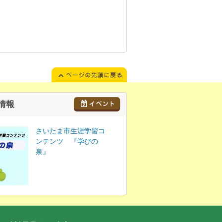
情報
さいたま市生涯学習コ
ンテンツ 『学びの
泉』