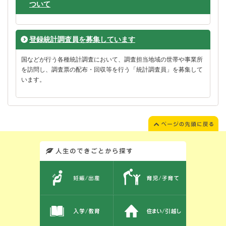
ついて
登録統計調査員を募集しています
国などが行う各種統計調査において、調査担当地域の世帯や事業所
を訪問し、調査票の配布・回収等を行う「統計調査員」を募集して
います。
このエリアではサイト内を人生のできごとから探しなおせます。また、イベント情報をお伝えしています。