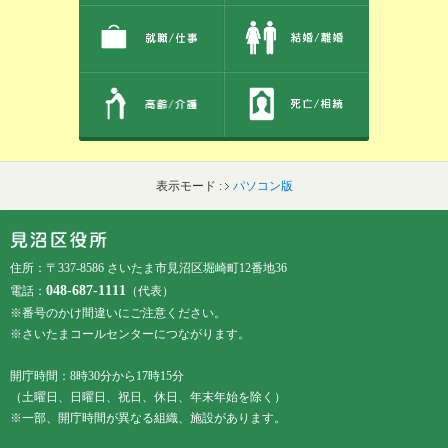
表示モード :
パソコン版
フッターです。
フッターメニューです。
住所：〒337-8586 さいたま市見沼区堀崎町12番地36
048-687-1111
電話：
（代表）
※番号のかけ間違いにご注意ください。
※さいたまコールセンターにつながります。
開庁時間：8時30分から17時15分
（土曜日、日曜日、祝日、休日、年末年始を除く）
※一部、開庁時間が異なる組織、施設があります。