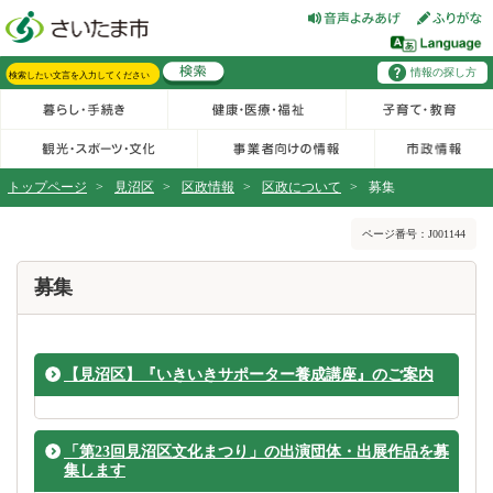
フッターへ移動
ページの先頭です。
ページの先頭に戻る
メインメニューへ移動
情報の探し方
メインメニューです。
サイト内検索。検索したいキーワードを入力し、検索ボタンをクリックもしくはキーボードのエンターキーを押してください。
トップページ
>
見沼区
>
区政情報
>
区政について
>
募集
ページの本文です。
ページ番号：J001144
募集
【見沼区】『いきいきサポーター養成講座』のご案内
「第23回見沼区文化まつり」の出演団体・出展作品を募
集します