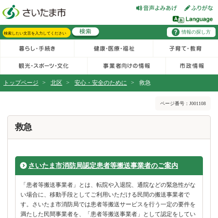
フッターへ移動
ページの先頭です。
ページの先頭に戻る
メインメニューへ移動
情報の探し方
メインメニューです。
サイト内検索。検索したいキーワードを入力し、検索ボタンをクリックもしくはキーボードのエンターキーを押してください。
トップページ
>
北区
>
安心・安全のために
>
救急
ページの本文です。
ページ番号：J001108
救急
さいたま市消防局認定患者等搬送事業者のご案内
「患者等搬送事業者」とは、転院や入退院、通院などの緊急性がな
い場合に、移動手段としてご利用いただける民間の搬送事業者で
す。さいたま市消防局では患者等搬送サービスを行う一定の要件を
満たした民間事業者を、「患者等搬送事業者」として認定をしてい