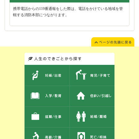
携帯電話からの119番通報をした際は、電話をかけている地域を管
轄する消防本部につながります。
このエリアではサイト内を人生のできごとから探しなおせます。また、イベント情報をお伝えしています。