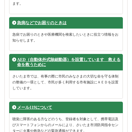
ます。
急病などでお困りのときは
急病でお困りのときや医療機関を検索したいときに役立つ情報をお
知らせします。
AED（自動体外式除細動器）を設置しています 救える
命を救うために
さいたま市では、有事の際に市民のみなさまの大切な命を守る体制
の整備の一環として、市民が多く利用する市有施設にＡＥＤを設置
しています。
メール119について
聴覚に障害のある方などのうち、登録者を対象として、携帯電話及
びスマートフォンからのメールにより、さいたま市消防局指令セン
ターに火事や救急などの緊急通報ができます。