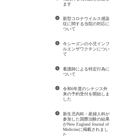
ます
新型コロナウイルス感染
症に関する当院の対応に
ついて
今シーズンの小児インフ
ルエンザワクチンについ
て
看護師による特定行為に
ついて
令和6年度のシナジス外
来の予約受付を開始しま
した
新生児内科・産婦人科が
参加した国際治験の結果
がNew England Journal of
Medicineに掲載されまし
た