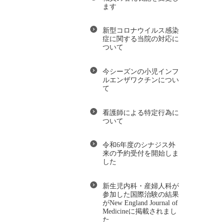
ます
新型コロナウイルス感染
症に関する当院の対応に
ついて
今シーズンの小児インフ
ルエンザワクチンについ
て
看護師による特定行為に
ついて
令和6年度のシナジス外
来の予約受付を開始しま
した
新生児内科・産婦人科が
参加した国際治験の結果
がNew England Journal of
Medicineに掲載されまし
た