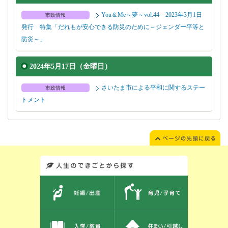
You＆Me～夢～vol.44 2023年3月1日
市政情報
発行 特集「だれもが安心できる防災のために～ジェンダー平等と
防災～」
2024年5月17日（金曜日）
さいたま市による平和に関するステー
市政情報
トメント
このエリアではサイト内を人生のできごとから探しなおせます。また、イベント情報をお伝えしています。