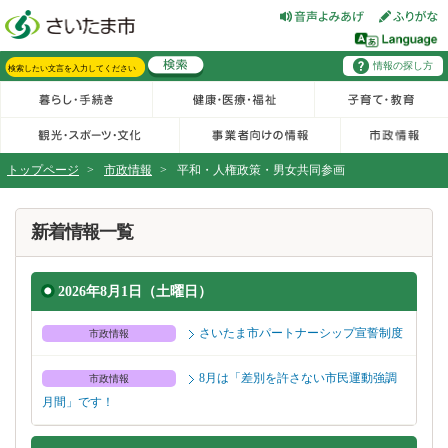
フッターへ移動
ページの先頭です。
ページの先頭に戻る
メインメニューへ移動
情報の探し方
メインメニューです。
サイト内検索。検索したいキーワードを入力し、検索ボタンをクリックもしくはキーボードのエンターキーを押してください。
トップページ
>
市政情報
>
平和・人権政策・男女共同参画
ページの本文です。
新着情報一覧
2026年8月1日（土曜日）
さいたま市パートナーシップ宣誓制度
市政情報
8月は「差別を許さない市民運動強調
市政情報
月間」です！