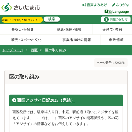
フッターへ移動
ページの先頭です。
ページの先頭に戻る
メインメニューへ移動
情報の探し方
メインメニューです。
サイト内検索。検索したいキーワードを入力し、検索ボタンをクリックもしくはキーボードのエンターキーを押してください。
トップページ
>
西区
>
区の取り組み
ページの本文です。
ページ番号：J000878
区の取り組み
西区アジサイ日記2025（完結）
西区役所では、駐車場入り口、中庭、駅前通り沿いにアジサイを植
えています。ここでは、主に西区のアジサイの開花状況や、区の花
「アジサイ」の情報などをお伝えしていきます。