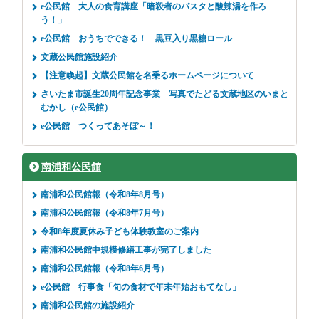
e公民館 大人の食育講座「暗殺者のパスタと酸辣湯を作ろ
う！」
e公民館 おうちでできる！ 黒豆入り黒糖ロール
文蔵公民館施設紹介
【注意喚起】文蔵公民館を名乗るホームページについて
さいたま市誕生20周年記念事業 写真でたどる文蔵地区のいまと
むかし（e公民館）
e公民館 つくってあそぼ～！
南浦和公民館
南浦和公民館報（令和8年8月号）
南浦和公民館報（令和8年7月号）
令和8年度夏休み子ども体験教室のご案内
南浦和公民館中規模修繕工事が完了しました
南浦和公民館報（令和8年6月号）
e公民館 行事食「旬の食材で年末年始おもてなし」
南浦和公民館の施設紹介