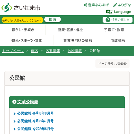
フッターへ移動
ページの先頭です。
ページの先頭に戻る
メインメニューへ移動
情報の探し方
メインメニューです。
サイト内検索。検索したいキーワードを入力し、検索ボタンをクリックもしくはキーボードのエンターキーを押してください。
トップページ
>
南区
>
区政情報
>
地域情報
>
公民館
ページの本文です。
ページ番号：J002030
公民館
文蔵公民館
公民館報 令和8年8月号
公民館報 令和8年7月号
公民館報 令和8年6月号