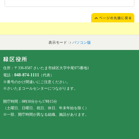
表示モード :
パソコン版
フッターです。
フッターメニューです。
住所：〒336-8587 さいたま市緑区大字中尾975番地1
048-874-1111
電話：
（代表）
※番号のかけ間違いにご注意ください。
※さいたまコールセンターにつながります。
開庁時間：8時30分から17時15分
（土曜日、日曜日、祝日、休日、年末年始を除く）
※一部、開庁時間が異なる組織、施設があります。