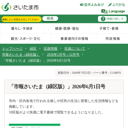
フッターへ移動
ページの先頭です。
ページの先頭に戻る
メインメニューへ移動
情報の探し方
メインメニューです。
サイト内検索。検索したいキーワードを入力し、検索ボタンをクリックもしくはキーボードのエンターキーを押してください。
トップページ
>
緑区
>
区政情報
>
区政について
>
市報さいたま（緑区版）
>
2026年1月号～12月号
>
「市報さいたま（緑区版）」2026年6月1日号
ページの本文です。
更新日付：2026年7月22日 / ページ番号：C130876
「市報さいたま（緑区版）」2026年6月1日号
市内・区内各地で行われる催しや区民の生活に密着した生活情報などを
掲載しています。
10区版がより快適に電子書籍で閲覧できるようになりました。