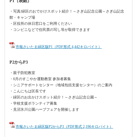
P1（表紙）
・写真/緑区のおでかけスポット紹介！～さぎ山記念公園～さぎ山記念
館・キャンプ場
・区役所の休日窓口をご利用ください
・コンビニなどで住民票の写し等が取得できます
市報さいたま緑区版P1（PDF形式 4,442キロバイト）
P2からP3
・親子防犯教室
・6月のすこやか運動教室 参加者募集
・シニアサポートセンター（地域包括支援センター）のご案内
・こんにちは区長です
・緑区のお出かけスポット紹介！～さぎ山記念公園～
・学校支援ボランティア募集
・見沼氷川公園ハーブフェアを開催します
市報さいたま緑区版P2からP3（PDF形式 2,196キロバイト）