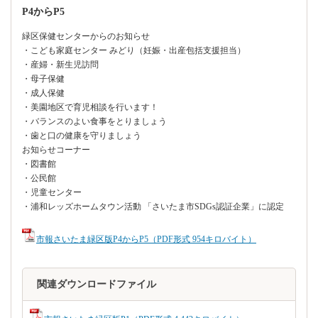
P4からP5
緑区保健センターからのお知らせ
・こども家庭センター みどり（妊娠・出産包括支援担当）
・産婦・新生児訪問
・母子保健
・成人保健
・美園地区で育児相談を行います！
・バランスのよい食事をとりましょう
・歯と口の健康を守りましょう
お知らせコーナー
・図書館
・公民館
・児童センター
・浦和レッズホームタウン活動 「さいたま市SDGs認証企業」に認定
市報さいたま緑区版P4からP5（PDF形式 954キロバイト）
関連ダウンロードファイル