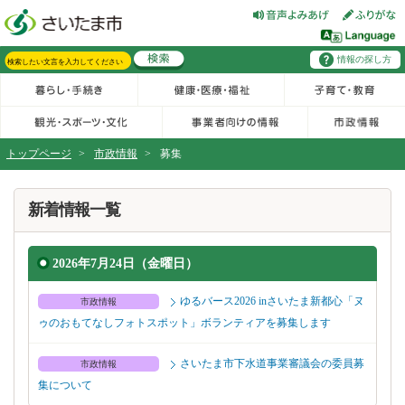
フッターへ移動
ページの先頭です。
ページの先頭に戻る
メインメニューへ移動
情報の探し方
メインメニューです。
サイト内検索。検索したいキーワードを入力し、検索ボタンをクリックもしくはキーボードのエンターキーを押してください。
トップページ
>
市政情報
>
募集
ページの本文です。
新着情報一覧
2026年7月24日（金曜日）
ゆるバース2026 inさいたま新都心「ヌ
市政情報
ゥのおもてなしフォトスポット」ボランティアを募集します
さいたま市下水道事業審議会の委員募
市政情報
集について