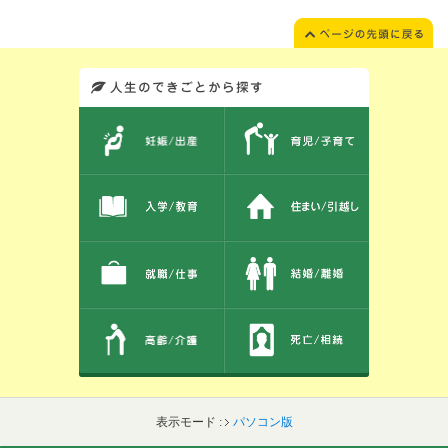
このエリアではサイト内を人生のできごとから探しなおせます。また、イベント情報をお伝えしています。
表示モード :
パソコン版