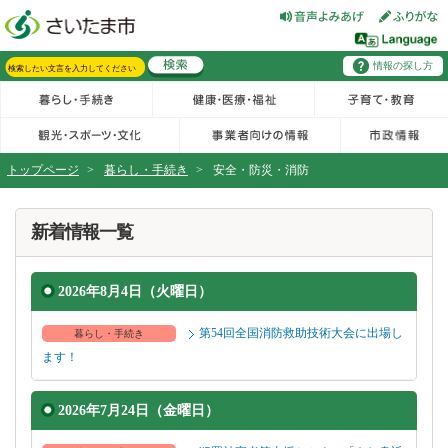
フッターへ移動
ページの先頭です。
ページの先頭に戻る
メインメニューへ移動
情報の探し方
メインメニューです。
サイト内検索。検索したいキーワードを入力し、検索ボタンをクリックもしくはキーボードのエンターキーを押してください。
トップページ
>
暮らし・手続き
>
安全・防災・消防
ページの本文です。
新着情報一覧
2026年8月4日（火曜日）
第54回全国消防救助技術大会に出場し
暮らし・手続き
ます！
2026年7月24日（金曜日）