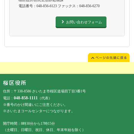
桜区役所/区民生活部/総務課
電話番号：048-856-6123 ファックス：048-856-6270
お問い合わせフォーム
フッターです。
フッターメニューです。
住所：〒338-8586 さいたま市桜区道場四丁目3番1号
048-858-1111
電話：
（代表）
※番号のかけ間違いにご注意ください。
※さいたまコールセンターにつながります。
開庁時間：8時30分から17時15分
（土曜日、日曜日、祝日、休日、年末年始を除く）