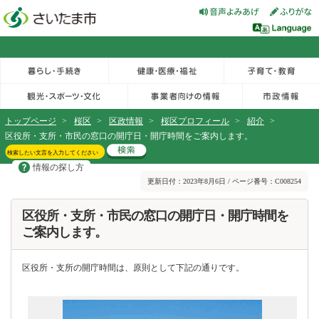
フッターへ移動
ページの先頭です。
ページの先頭に戻る
メインメニューへ移動
サイト内検索。検索したいキーワードを入力し、検索ボタンをクリックもしくはキーボードのエンターキーを押してください。
メインメニューです。
トップページ
>
桜区
>
区政情報
>
桜区プロフィール
>
紹介
>
区役所・支所・市民の窓口の開庁日・開庁時間をご案内します。
情報の探し方
ページの本文です。
更新日付：2023年8月6日 / ページ番号：C008254
区役所・支所・市民の窓口の開庁日・開庁時間を
ご案内します。
区役所・支所の開庁時間は、原則として下記の通りです。