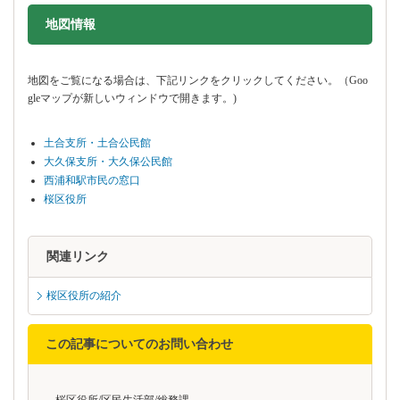
地図情報をスキップする。
地図情報
地図をご覧になる場合は、下記リンクをクリックしてください。（Goo
gleマップが新しいウィンドウで開きます。)
土合支所・土合公民館
大久保支所・大久保公民館
西浦和駅市民の窓口
桜区役所
関連リンク
桜区役所の紹介
この記事についてのお問い合わせ