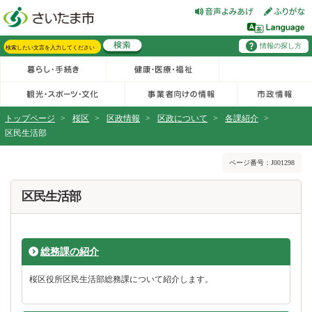
フッターへ移動
ページの先頭です。
ページの先頭に戻る
メインメニューへ移動
情報の探し方
メインメニューです。
サイト内検索。検索したいキーワードを入力し、検索ボタンをクリックもしくはキーボードのエンターキーを押してください。
トップページ
>
桜区
>
区政情報
>
区政について
>
各課紹介
>
区民生活部
ページの本文です。
ページ番号：J001298
区民生活部
総務課の紹介
桜区役所区民生活部総務課について紹介します。