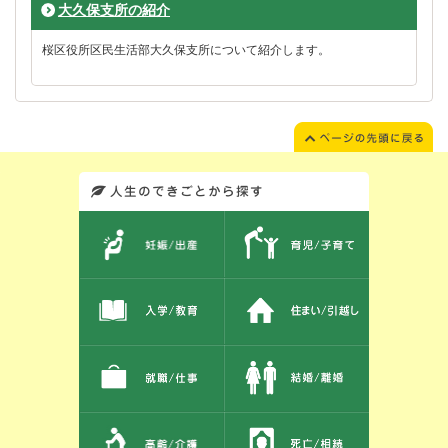
大久保支所の紹介
桜区役所区民生活部大久保支所について紹介します。
このエリアではサイト内を人生のできごとから探しなおせます。また、イベント情報をお伝えしています。