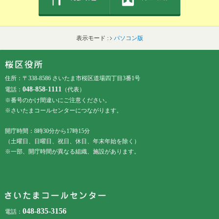
表示モード :
パソコン版
フッターです。
フッターメニューです。
住所：〒338-8586 さいたま市桜区道場四丁目3番1号
048-858-1111
電話：
（代表）
※番号のかけ間違いにご注意ください。
※さいたまコールセンターにつながります。
開庁時間：8時30分から17時15分
（土曜日、日曜日、祝日、休日、年末年始を除く）
※一部、開庁時間が異なる組織、施設があります。
048-835-3156
電話：