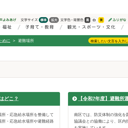
ために
>
避難場所
はどこ？
【令和7年度】避難所
場所・応急給水場所を整備して
南区では、防災体制の強化を
場所・応急給水場所や避難経路
協議会との協働により、区内
を実施しています。