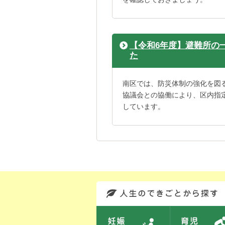
【令和6年度】避難所の
た
南区では、防災体制の強化を図
協議会との協働により、区内指
しています。
このエリアではサイト内を人生のできごとから探しなおせます。また、イベント情報をお伝えしています。