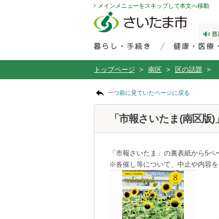
メインメニューをスキップして本文へ移動
フッターへ移動
ページの先頭です。
ページの先頭に戻る
メインメニューへ移動
サイト内検索。検索したいキーワードを入力し、検索ボタンをクリックもしくはキーボードのエンターキーを押してください。
メインメニューです。
トップページ
>
南区
>
区の話題
>
ページの本文です。
一つ前に見ていたページに戻る
「市報さいたま(南区版)
「市報さいたま」の裏表紙から5ペ
※各催し等について、中止や内容を