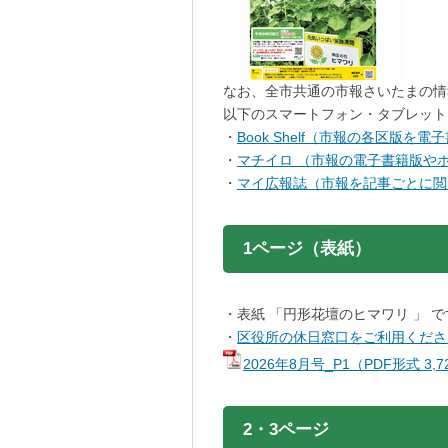
なお、全市共通の市報さいたまの情
以下のスマートフォン・タブレット
・
Book Shelf（市報の各区版
・
マチイロ （市報の電子書籍版や
・
マイ広報誌（市報を記事ごとに閲
1ページ（表紙）
・表紙 「円形花壇のヒマワリ 」 
・
区役所の休日窓口をご利用くださ
2026年8月号_P1（PDF形式 3
2・3ページ