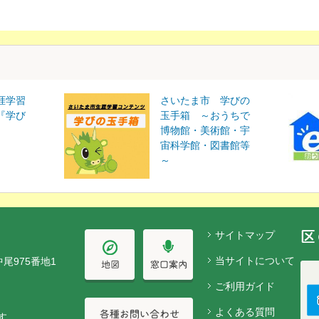
涯学習
さいたま市 学びの
『学び
玉手箱 ～おうちで
博物館・美術館・宇
宙科学館・図書館等
～
サイトマップ
当サイトについて
中尾975番地1
ご利用ガイド
よくある質問
す。