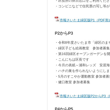
・区役所の休日窓口をご利用くださ
・コンビニなどで住民票の写し等が
市報さいたま緑区版P1（PDF形式
P2からP3
・令和8年度さいたま市「緑区のま
・緑区子ども絵画教室 参加者募集
・第16回緑区オープンガーデンを
・こんにちは区長です
・今月の表紙～浦和レッズ 安居海
・ハチの巣を作られないようにしま
・5月のすこやか運動教室 参加者募
・健口教室 参加者募集
市報さいたま緑区版P2からP3（P
P4からP5