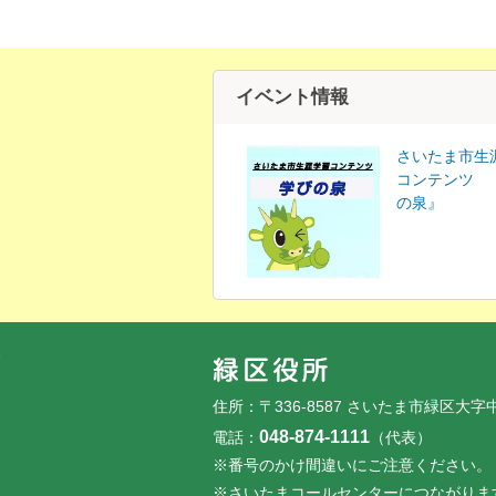
イベント情報
さいたま市生
コンテンツ 
の泉』
フッターです。
フッターメニューです。
住所：〒336-8587 さいたま市緑区大字
048-874-1111
電話：
（代表）
※番号のかけ間違いにご注意ください。
※さいたまコールセンターにつながりま