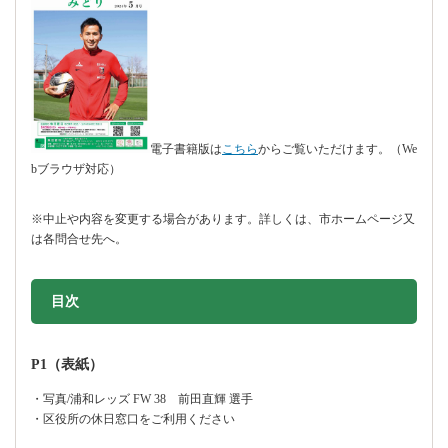
電子書籍版は
こちら
からご覧いただけます。（We
bブラウザ対応）
※中止や内容を変更する場合があります。詳しくは、市ホームページ又
は各問合せ先へ。
目次
P1（表紙）
・写真/浦和レッズ FW 38 前田直輝 選手
・区役所の休日窓口をご利用ください