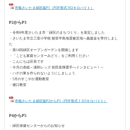
市報さいたま緑区版P1（PDF形式 932キロバイト）
P2からP3
・令和6年度さいたま市「緑区のまちづくり」を策定しました
・さいたま市立三室小学校 能登半島地震被災地へ義援金を寄付しまし
た
・第14回緑区オープンガーデンを開催します
・「こども家庭センターみどり」をご利用ください
・こんにちは区長です
・今月の表紙～浦和レッズ 前田直輝選手へインタビュー！～
・ハチの巣を作られないようにしましょう
・5月のすこやか運動教室
・健口教室
市報さいたま緑区版P2からP3（PDF形式 1,315キロバイト）
P4からP5
・緑区保健センターからのお知らせ