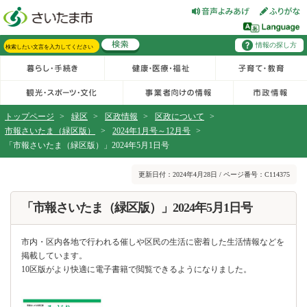
フッターへ移動
ページの先頭です。
ページの先頭に戻る
メインメニューへ移動
情報の探し方
メインメニューです。
サイト内検索。検索したいキーワードを入力し、検索ボタンをクリックもしくはキーボードのエンターキーを押してください。
トップページ
>
緑区
>
区政情報
>
区政について
>
市報さいたま（緑区版）
>
2024年1月号～12月号
>
「市報さいたま（緑区版）」2024年5月1日号
ページの本文です。
更新日付：2024年4月28日 / ページ番号：C114375
「市報さいたま（緑区版）」2024年5月1日号
市内・区内各地で行われる催しや区民の生活に密着した生活情報などを
掲載しています。
10区版がより快適に電子書籍で閲覧できるようになりました。