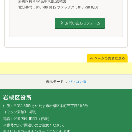
岩槻区役所/区民生活部/総務課
電話番号：048-790-0115 ファックス：048-790-0260
お問い合わせフォーム
表示モード :
パソコン版
フッターです。
フッターメニューです。
住所：〒339-8585 さいたま市岩槻区本町三丁目2番5号
（ワッツ東館3・4階）
048-790-0111
電話：
（代表）
※番号のかけ間違いにご注意ください。
※さいたまコールセンターにつながります。