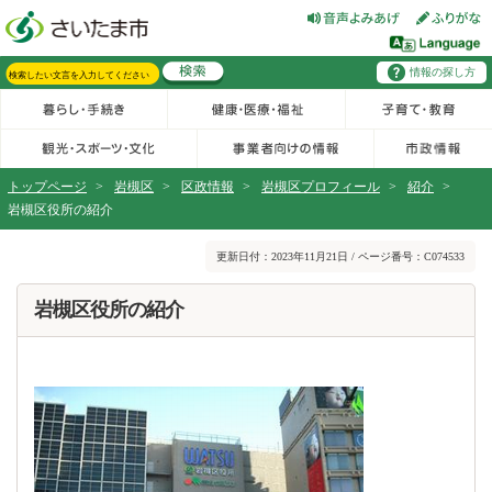
フッターへ移動
ページの先頭です。
ページの先頭に戻る
メインメニューへ移動
情報の探し方
メインメニューです。
サイト内検索。検索したいキーワードを入力し、検索ボタンをクリックもしくはキーボードのエンターキーを押してください。
トップページ
>
岩槻区
>
区政情報
>
岩槻区プロフィール
>
紹介
>
岩槻区役所の紹介
ページの本文です。
更新日付：2023年11月21日 / ページ番号：C074533
岩槻区役所の紹介