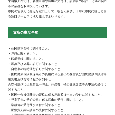
東岩槻支所では、各種申請や届出の受付け、証明書の発行、公金の収納
等の業務を取り扱っています。
市民の皆さんに身近な窓口として、明るく親切、丁寧な市民に親しまれ
る窓口サービスに取り組んでまいります。
支所の主な事務
・住民基本台帳に関すること。
・戸籍に関すること。
・印鑑登録に関すること。
・埋葬及び火葬の許可に関すること。
・自動車の臨時運行許可に関すること。
・国民健康保険被保険者の資格に係る届出の受付及び国民健康保険資格
確認書及び資格情報のお知らせ
の交付並びに出産育児一時金、葬祭費、特定健康診査等の申請の受付に
関すること。
・国民年金被保険者の資格に係る届出又は申出の受付に関すること。
・児童手当の受給資格に係る届出の受付に関すること。
・学齢簿の受付及び送付に関すること。
・医療費支給申請書の受付に関すること。