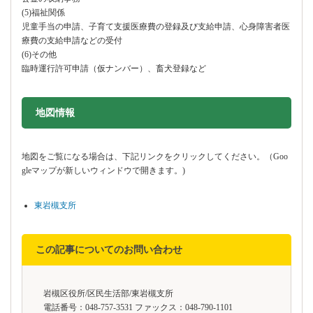
(5)福祉関係
児童手当の申請、子育て支援医療費の登録及び支給申請、心身障害者医
療費の支給申請などの受付
(6)その他
臨時運行許可申請（仮ナンバー）、畜犬登録など
地図情報をスキップする。
地図情報
地図をご覧になる場合は、下記リンクをクリックしてください。（Goo
gleマップが新しいウィンドウで開きます。)
東岩槻支所
この記事についてのお問い合わせ
岩槻区役所/区民生活部/東岩槻支所
電話番号：048-757-3531 ファックス：048-790-1101