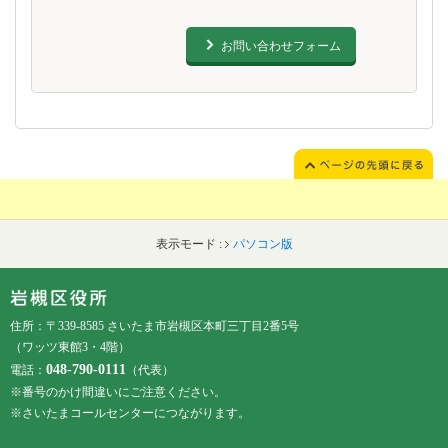
お問い合わせフォーム
表示モード :
パソコン版
フッターです。
フッターメニューです。
住所：〒339-8585 さいたま市岩槻区本町三丁目2番5号
（ワッツ東館3・4階）
048-790-0111
電話：
（代表）
※番号のかけ間違いにご注意ください。
※さいたまコールセンターにつながります。