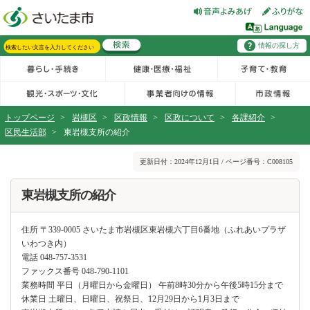
フッターへ移動
ページの先頭です。
ページの先頭に戻る
メインメニューへ移動
情報の探し方
メインメニューです。
サイト内検索。検索したいキーワードを入力し、検索ボタンをクリックもしくはキーボードのエンターキーを押してください。
トップページ
>
岩槻区
>
区政情報
>
区政について
>
各課紹介
>
区民生活部
>
東岩槻支所の紹介
ページの本文です。
更新日付：2024年12月1日 / ページ番号：C008105
東岩槻支所の紹介
住所 〒339-0005 さいたま市岩槻区東岩槻六丁目6番地（ふれあいプラザ
いわつき内）
電話 048-757-3531
ファックス番号 048-790-1101
業務時間 平日（月曜日から金曜日） 午前8時30分から午後5時15分まで
休業日 土曜日、日曜日、祝祭日、12月29日から1月3日まで