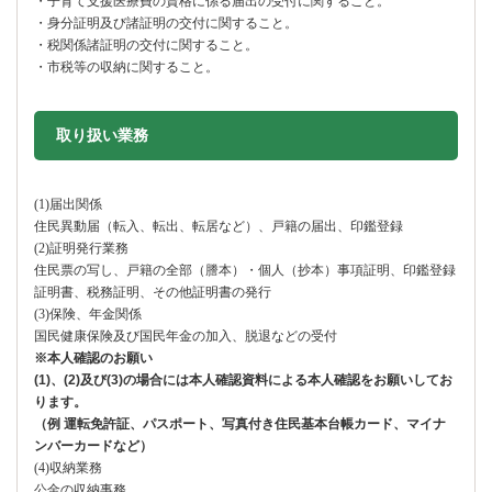
・子育て支援医療費の資格に係る届出の受付に関すること。
・身分証明及び諸証明の交付に関すること。
・税関係諸証明の交付に関すること。
・市税等の収納に関すること。
取り扱い業務
(1)届出関係
住民異動届（転入、転出、転居など）、戸籍の届出、印鑑登録
(2)証明発行業務
住民票の写し、戸籍の全部（謄本）・個人（抄本）事項証明、印鑑登録
証明書、税務証明、その他証明書の発行
(3)保険、年金関係
国民健康保険及び国民年金の加入、脱退などの受付
※本人確認のお願い
(1)、(2)及び(3)の場合には本人確認資料による本人確認をお願いしてお
ります。
（例 運転免許証、パスポート、写真付き住民基本台帳カード、マイナ
ンバーカードなど）
(4)収納業務
公金の収納事務