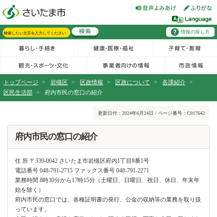
フッターへ移動
ページの先頭です。
ページの先頭に戻る
メインメニューへ移動
情報の探し方
メインメニューです。
サイト内検索。検索したいキーワードを入力し、検索ボタンをクリックもしくはキーボードのエンターキーを押してください。
トップページ
>
岩槻区
>
区政情報
>
区政について
>
各課紹介
>
区民生活部
>
府内市民の窓口の紹介
ページの本文です。
更新日付：2024年6月24日 / ページ番号：C017642
府内市民の窓口の紹介
住 所 〒339-0042 さいたま市岩槻区府内1丁目8番1号
電話番号 048-791-2715 ファックス番号 048-791-2271
業務時間 8時30分から17時15分（土曜日、日曜日、祝日、休日、年末年
始を除く）
府内市民の窓口では、各種証明書の発行、公金の収納等の業務を取り扱
っています。