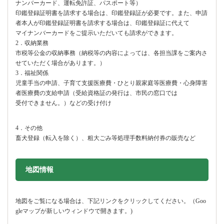
ナンバーカード、運転免許証、パスポート等）
印鑑登録証明書を請求する場合は、印鑑登録証が必要です。また、申請
者本人が印鑑登録証明書を請求する場合は、印鑑登録証に代えて
マイナンバーカードをご提示いただいても請求ができます。
2．収納業務
市税等公金の収納事務（納税等の内容によっては、各担当課をご案内さ
せていただく場合があります。）
3．福祉関係
児童手当の申請、子育て支援医療費・ひとり親家庭等医療費・心身障害
者医療費の支給申請（受給資格証の発行は、市民の窓口では
受付できません。）などの受け付け
4．その他
畜犬登録（転入を除く）、粗大ごみ等処理手数料納付券の販売など
地図情報をスキップする。
地図情報
地図をご覧になる場合は、下記リンクをクリックしてください。（Goo
gleマップが新しいウィンドウで開きます。)