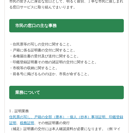
市民の皆さんに身近な窓口として、明るく親切、丁寧な市民に親しまれ
る窓口サービスに取り組んでまいります。
市民の窓口の主な事務
・住民票等の写しの交付に関すること。
・戸籍に係る証明書の交付に関すること。
・各種届出書の受付及び送付に関すること。
・印鑑登録証明書その他の諸証明の交付に関すること。
・市税等の収納に関すること。
・前各号に掲げるもののほか、市長が命ずること。
業務について
1．証明業務
住民票の写し、戸籍の全部（謄本）・個人（抄本）事項証明、印鑑登録
証明
、
税務証明
、その他証明書の発行
（補足）証明書の交付には本人確認資料が必要になります。（例 マイ