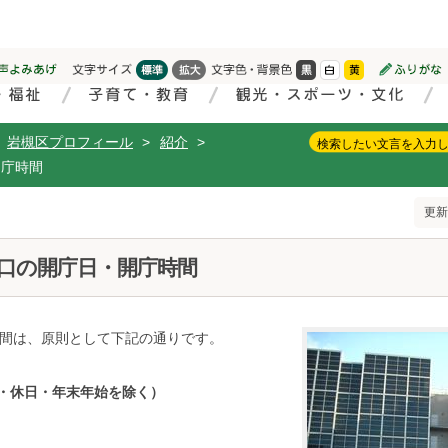
岩槻区プロフィール
>
紹介
>
開庁時間
更新
口の開庁日・開庁時間
間は、原則として下記の通りです。
日・休日・年末年始を除く）