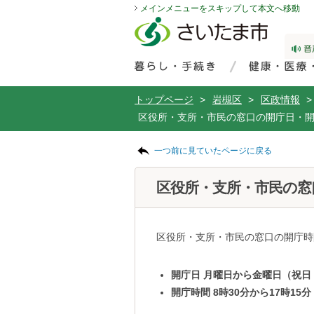
メインメニューをスキップして本文へ移動
フッターへ移動
ページの先頭です。
ページの先頭に戻る
メインメニューへ移動
サイト内検索。検索したいキーワードを入力し、検索ボタンをクリックもしくはキーボードのエンターキーを押してください。
メインメニューです。
トップページ
>
岩槻区
>
区政情報
>
区役所・支所・市民の窓口の開庁日・
ページの本文です。
一つ前に見ていたページに戻る
区役所・支所・市民の窓
区役所・支所・市民の窓口の開庁時
開庁日 月曜日から金曜日（祝
開庁時間 8時30分から17時15分