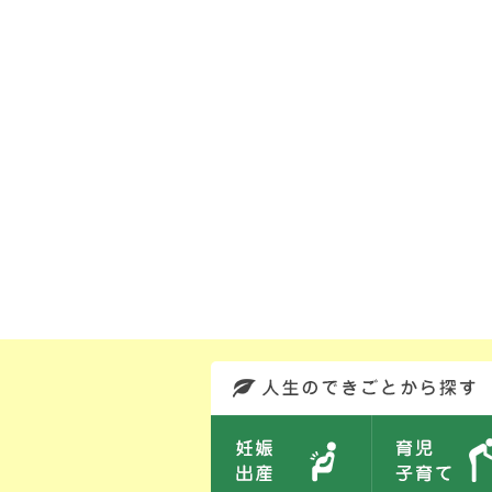
このエリアではサイト内を人生のできごとから探しなおせます。また、イベント情報をお伝えしています。