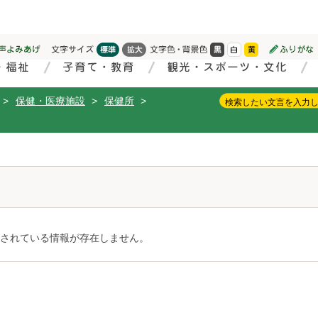
>
保健・医療施設
>
保健所
>
されている情報が存在しません。