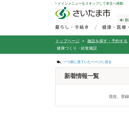
メインメニューをスキップして本文へ移動
フッターへ移動
ページの先頭です。
ページの先頭に戻る
メインメニューへ移動
サイト内検索。検索したいキーワードを入力し、検索ボタンをクリックもしくはキーボードのエンターキーを押してください。
メインメニューです。
トップページ
>
施設を探す・予約する
健康づくり・給食施設
ページの本文です。
一つ前に見ていたページに戻る
新着情報一覧
現在、登録