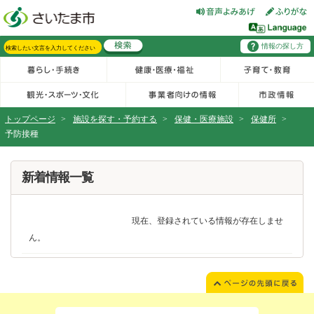
フッターへ移動
ページの先頭です。
ページの先頭に戻る
メインメニューへ移動
情報の探し方
メインメニューです。
サイト内検索。検索したいキーワードを入力し、検索ボタンをクリックもしくはキーボードのエンターキーを押してください。
トップページ
>
施設を探す・予約する
>
保健・医療施設
>
保健所
>
予防接種
ページの本文です。
新着情報一覧
現在、登録されている情報が存在しませ
ん。