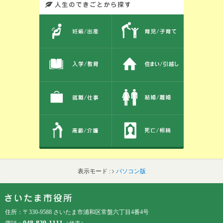
このエリアではサイト内を人生のできごとから探しなおせます。また、イベント情報をお伝えしています。
表示モード :
パソコン版
フッターです。
フッターメニューです。
住所：〒330-9588 さいたま市浦和区常盤六丁目4番4号