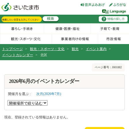
フッターへ移動
ページの先頭です。
ページの先頭に戻る
メインメニューへ移動
情報の探し方
メインメニューです。
サイト内検索。検索したいキーワードを入力し、検索ボタンをクリックもしくはキーボードのエンターキーを押してください。
トップページ
>
観光・スポーツ・文化
>
観光
>
イベント案内
>
イベントカレンダー
>
北区
ページの本文です。
ページ番号：J001882
2026年6月のイベントカレンダー
開催月を選ぶ :
次月(2026年7月)
現在、登録されている情報はありません。