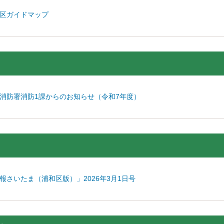
区ガイドマップ
）
消防署消防1課からのお知らせ（令和7年度）
）
報さいたま（浦和区版）」2026年3月1日号