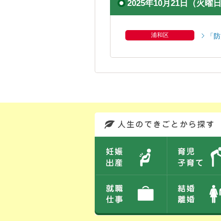
2025年10月21日（火曜
浦和区
「防
このエリアではサイト内を人生のできごとから探しなおせます。また、イベント情報をお伝えしています。