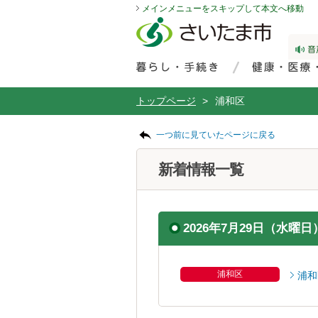
メインメニューをスキップして本文へ移動
フッターへ移動
ページの先頭です。
ページの先頭に戻る
メインメニューへ移動
サイト内検索。検索したいキーワードを入力し、検索ボタンをクリックもしくはキーボードのエンターキーを押してください。
メインメニューです。
トップページ
>
浦和区
ページの本文です。
一つ前に見ていたページに戻る
新着情報一覧
2026年7月29日（水曜日
浦和区
浦和