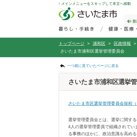
メインメニューをスキップして本文へ移動
フッターへ移動
ページの先頭です。
ページの先頭に戻る
メインメニューへ移動
サイト内検索。検索したいキーワードを入力し、検索ボタンをクリックもしくはキーボードのエンターキーを押してください。
メインメニューです。
トップページ
>
浦和区
>
区政情報
>
さいたま市浦和区選挙管理委員会
ページの本文です。
一つ前に見ていたページに戻る
さいたま市浦和区選挙管
さいたま市区選挙管理委員会規程（P
選挙管理委員会とは、選挙に関する
4人の選挙管理委員で組織されてい
る事務のほかに、政治意識を高める