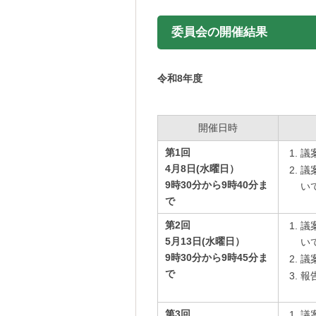
委員会の開催結果
令和8年度
開催日時
第1回
議
4月8日(水曜日
）
議
9時30分から9時40分ま
い
で
第2回
議
5月13日(水曜日
）
い
9時30分から9時45分ま
議
で
報
第3回
議