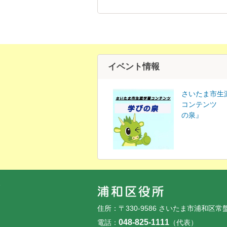
イベント情報
さいたま市生
コンテンツ 
の泉』
フッターです。
フッターメニューです。
住所：〒330-9586 さいたま市浦和区常
048-825-1111
電話：
（代表）