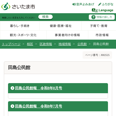
フッターへ移動
ページの先頭です。
ページの先頭に戻る
メインメニューへ移動
情報の探し方
メインメニューです。
サイト内検索。検索したいキーワードを入力し、検索ボタンをクリックもしくはキーボードのエンターキーを押してください。
トップページ
>
桜区
>
区政情報
>
地域情報
>
公民館
>
田島公民館
ページの本文です。
ページ番号：J002525
田島公民館
田島公民館報 令和8年8月号
田島公民館報 令和8年7月号