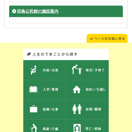
田島公民館の施設案内
このエリアではサイト内を人生のできごとから探しなおせます。また、イベント情報をお伝えしています。