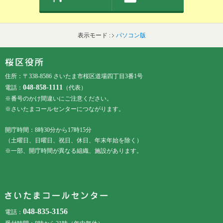
表示モード :
パソコン版
フッターです。
フッターメニューです。
住所：〒338-8586 さいたま市桜区道場四丁目3番1号
048-858-1111
電話：
（代表）
※番号のかけ間違いにご注意ください。
※さいたまコールセンターにつながります。
開庁時間：8時30分から17時15分
（土曜日、日曜日、祝日、休日、年末年始を除く）
※一部、開庁時間が異なる組織、施設があります。
048-835-3156
電話：