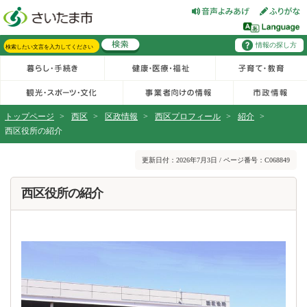
フッターへ移動
ページの先頭です。
ページの先頭に戻る
メインメニューへ移動
情報の探し方
メインメニューです。
サイト内検索。検索したいキーワードを入力し、検索ボタンをクリックもしくはキーボードのエンターキーを押してください。
トップページ
>
西区
>
区政情報
>
西区プロフィール
>
紹介
>
西区役所の紹介
ページの本文です。
更新日付：2026年7月3日 / ページ番号：C068849
西区役所の紹介