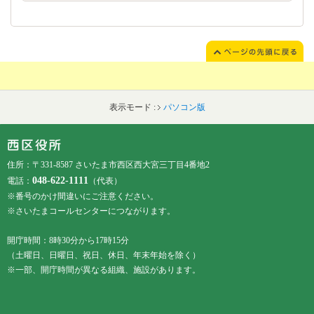
表示モード :
パソコン版
フッターです。
フッターメニューです。
住所：〒331-8587 さいたま市西区西大宮三丁目4番地2
048-622-1111
電話：
（代表）
※番号のかけ間違いにご注意ください。
※さいたまコールセンターにつながります。
開庁時間：8時30分から17時15分
（土曜日、日曜日、祝日、休日、年末年始を除く）
※一部、開庁時間が異なる組織、施設があります。