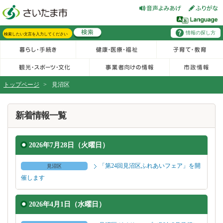
フッターへ移動
ページの先頭です。
ページの先頭に戻る
メインメニューへ移動
情報の探し方
メインメニューです。
サイト内検索。検索したいキーワードを入力し、検索ボタンをクリックもしくはキーボードのエンターキーを押してください。
トップページ
>
見沼区
ページの本文です。
新着情報一覧
2026年7月28日（火曜日）
「第24回見沼区ふれあいフェア」を開
見沼区
催します
2026年4月1日（水曜日）