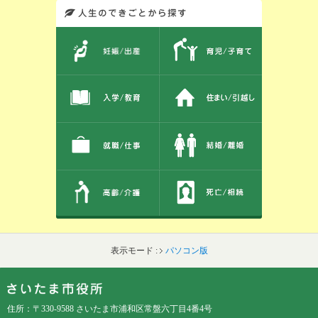
このエリアではサイト内を人生のできごとから探しなおせます。また、イベント情報をお伝えしています。
表示モード :
パソコン版
フッターです。
フッターメニューです。
住所：〒330-9588 さいたま市浦和区常盤六丁目4番4号