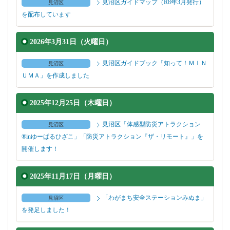
見沼区ガイドマップ（R8年3月発行）
見沼区
を配布しています
2026年3月31日（火曜日）
見沼区ガイドブック「知って！ＭＩＮ
見沼区
ＵＭＡ」を作成しました
2025年12月25日（木曜日）
見沼区「体感型防災アトラクション
見沼区
®inゆーぱるひざこ」「防災アトラクション『ザ・リモート』」を
開催します！
2025年11月17日（月曜日）
「わがまち安全ステーションみぬま」
見沼区
を発足しました！